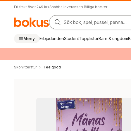
Fri frakt över 249 kr
•
Snabba leveranser
•
Billiga böcker
Sök bok, spel, pussel, penna...
Meny
Erbjudanden
Student
Topplistor
Barn & ungdom
B
Skönlitteratur
Feelgood