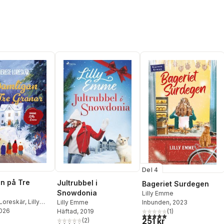
Del 4
n på Tre
Jultrubbel i
Bageriet Surdegen
Snowdonia
Lilly Emme
Loreskär
,
Lilly
Lilly Emme
Inbunden
, 2023
2026
Häftad
, 2019
(
1
)
5,0
utav 5 stjärnor. Totalt ant
251 kr
(
2
)
4,5
utav 5 stjärnor. Totalt antal röster: