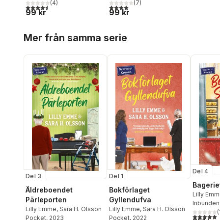
(
4
)
(
7
)
4,5
utav 5 stjärnor. Totalt antal röster:
4,0
utav 5 stjärnor. Totalt antal röster:
99 kr
99 kr
Hoppa över listan
Mer från samma serie
Del 4
Del 3
Del 1
Bagerie
Äldreboendet
Bokförlaget
Lilly Em
Pärleporten
Gyllendufva
Inbunden
Lilly Emme
,
Sara H. Olsson
Lilly Emme
,
Sara H. Olsson
(
5,0
utav 5 
Pocket
, 2023
Pocket
, 2022