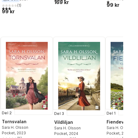
1,0
utav 5 stjärnor.
169 kr
99 kr
(
1
)
3,0
utav 5 stjärnor. Totalt antal röster:
99 kr
Del 2
Del 1
Del 3
Tornsvalan
Fiendevän
Vildliljan
Sara H. Olsson
Sara H. Olsson
Sara H. Olsson
Pocket
, 2023
Pocket
, 2022
Pocket
, 2024
al röster: