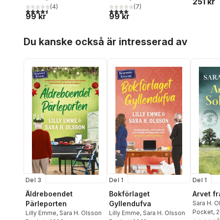
251 kr
(
4
)
(
7
)
4,5
utav 5 stjärnor. Totalt antal röster:
4,0
utav 5 stjärnor. Totalt antal röster:
99 kr
99 kr
Hoppa över listan
Du kanske också är intresserad av
Del 3
Del 1
Del 1
Äldreboendet
Bokförlaget
Arvet f
Pärleporten
Gyllendufva
Sara H. O
Pocket
, 
Lilly Emme
,
Sara H. Olsson
Lilly Emme
,
Sara H. Olsson