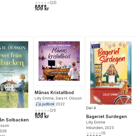
(
22
)
3,9
utav 5 stjärnor. Totalt antal röster:
109 kr
Månas Kristallbod
Lilly Emme
,
Sara H. Olsson
Ljudbok
2022
Del 4
(
21
)
3,5
utav 5 stjärnor. Totalt antal röster:
109 kr
Bageriet Surdegen
rån Solbacken
Lilly Emme
lsson
Inbunden
, 2023
2026
(
1
)
5,0
utav 5 stjärnor. Totalt ant