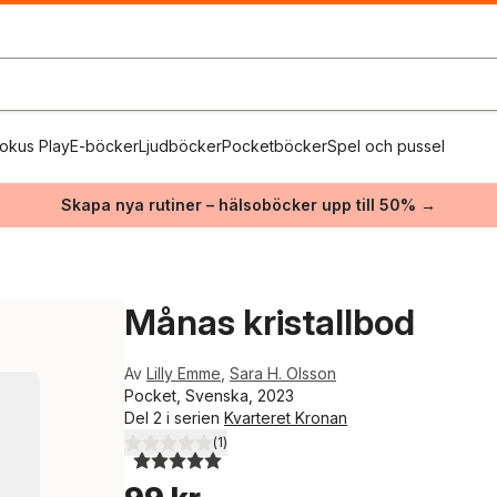
okus Play
E-böcker
Ljudböcker
Pocketböcker
Spel och pussel
Skapa nya rutiner – hälsoböcker upp till 50% →
Månas kristallbod
Av
Lilly Emme
,
Sara H. Olsson
Pocket, Svenska, 2023
Del 2 i serien
Kvarteret Kronan
(
1
)
5,0
utav 5 stjärnor. Totalt antal röster: