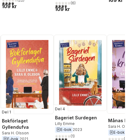
169 kr
(
22
)
3,9
utav 5 stjärnor. Totalt antal röster:
(
6
)
109 kr
3,7
utav 5 stjärnor. Totalt antal röster:
109 kr
Del 4
Del 1
Bageriet Surdegen
al röster:
Månas kristal
Bokförlaget
Lilly Emme
Sara H. Olsson
Gyllendufva
E-bok
2023
E-bok
2022
Sara H. Olsson
(
1
)
4,0
utav 5 stjärnor. Totalt antal röster:
(
1
)
E-bok
2021