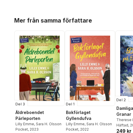
Hoppa över listan
Mer från samma författare
Del 2
Del 3
Del 1
Damliga
Äldreboendet
Bokförlaget
Granar
Pärleporten
Gyllendufva
Therese 
Lilly Emme
,
Sara H. Olsson
Lilly Emme
,
Sara H. Olsson
Emme
Häftad
, 
Pocket
, 2023
Pocket
, 2022
249 kr