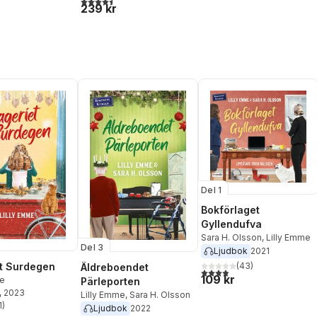
239 kr
Del 1
Bokförlaget
Gyllendufva
Sara H. Olsson
,
Lilly Emme
Del 3
Ljudbok
2021
t Surdegen
(
43
)
Äldreboendet
3,9
utav 5 stjärnor. Totalt ant
109 kr
me
Pärleporten
, 2023
Lilly Emme
,
Sara H. Olsson
1
)
Ljudbok
2022
stjärnor. Totalt antal röster: