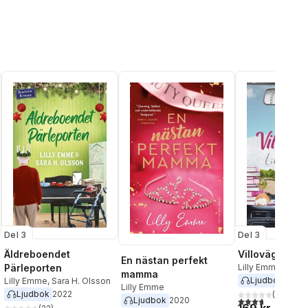
Del 3
Del 3
Äldreboendet
Villovägar
En nästan perfekt
Pärleporten
Lilly Emme
mamma
Ljudbok
2023
Lilly Emme
,
Sara H. Olsson
Lilly Emme
Ljudbok
2022
(
6
)
al röster:
3,7
utav 5 stjärnor
Ljudbok
2020