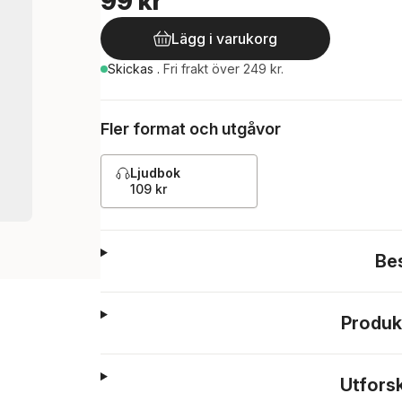
99 kr
Lägg i varukorg
Skickas
.
Fri frakt över 249 kr.
Fler format och utgåvor
Ljudbok
109 kr
Be
Produk
Utfors