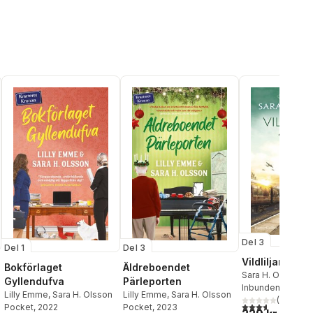
Del 3
Del 1
Del 3
Vildliljan
Bokförlaget
Äldreboendet
Sara H. Olsson
Gyllendufva
Pärleporten
Inbunden
, 2023
Lilly Emme
,
Sara H. Olsson
Lilly Emme
,
Sara H. Olsson
(
5
)
3,6
utav 5 stjärnor
Pocket
, 2022
Pocket
, 2023
al röster: