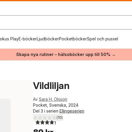
okus Play
E-böcker
Ljudböcker
Pocketböcker
Spel och pussel
Skapa nya rutiner – hälsoböcker upp till 50% →
Vildliljan
Av
Sara H. Olsson
Pocket, Svenska, 2024
Del 3 i serien
Ellingeserien
(
10
)
4,3
utav 5 stjärnor. Totalt antal röster: