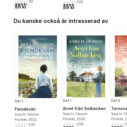
(
5
)
(
14
)
4,4
utav 5 stjärnor. Totalt antal röster:
4,1
utav 5 stjärnor. Totalt antal röster:
89 kr
89 kr
Hoppa över listan
Du kanske också är intresserad av
Del 1
Del 2
Del 1
Arvet från Solbacken
Tornsva
Fiendevän
Sara H. Olsson
Sara H. O
Sara H. Olsson
Pocket
, 2026
Pocket
, 
Pocket
, 2022
(
29
)
(
(
14
)
3,8
utav 5 stjärnor. Totalt antal röster:
4,4
utav 5 
4,1
utav 5 stjärnor. Totalt antal röster: