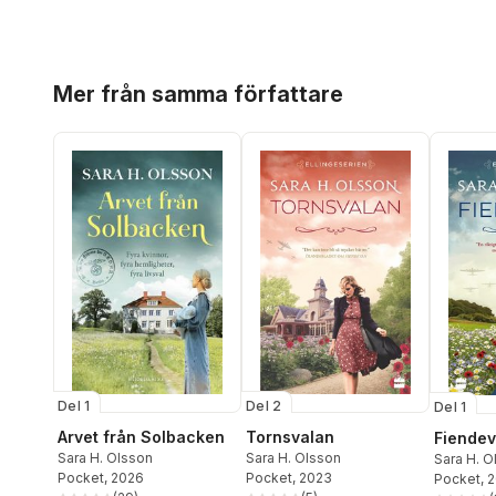
Hoppa över listan
Mer från samma författare
Del 1
Del 2
Del 1
Arvet från Solbacken
Tornsvalan
Fiende
Sara H. Olsson
Sara H. Olsson
Sara H. O
Pocket
, 2026
Pocket
, 2023
Pocket
, 