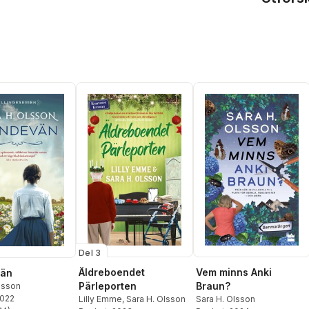
Del 3
Äldreboendet
Vem minns Anki
vän
Pärleporten
Braun?
lsson
2022
Lilly Emme
,
Sara H. Olsson
Sara H. Olsson