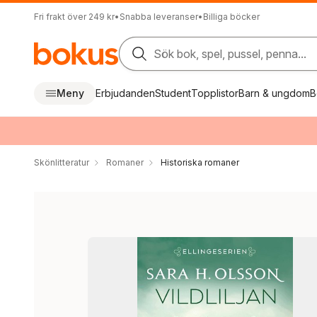
Fri frakt över 249 kr
•
Snabba leveranser
•
Billiga böcker
Sök bok, spel, pussel, penna...
Meny
Erbjudanden
Student
Topplistor
Barn & ungdom
B
Skönlitteratur
Romaner
Historiska romaner