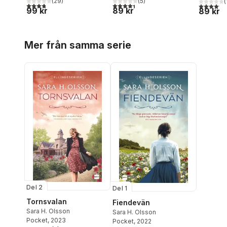
(
29
)
(
5
)
(
3,8
utav 5 stjärnor. Totalt antal röster:
4,4
utav 5 stjärnor. Totalt antal röster:
4,1
utav 5 
99 kr
89 kr
89 kr
Hoppa över listan
Mer från samma serie
Del 2
Del 1
Tornsvalan
Fiendevän
Sara H. Olsson
Sara H. Olsson
Pocket
, 2023
Pocket
, 2022