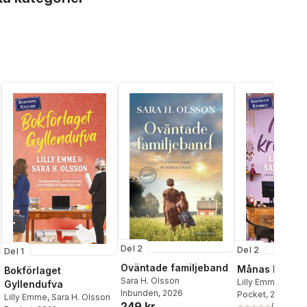
Del 2
Del 2
Del 1
Oväntade familjeband
Månas kristal
Bokförlaget
Sara H. Olsson
Lilly Emme
,
Sara 
Gyllendufva
Inbunden
, 2026
Pocket
, 2023
Lilly Emme
,
Sara H. Olsson
249 kr
(
1
)