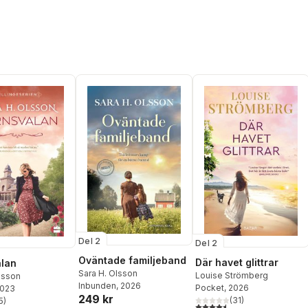
Del 2
Del 2
Oväntade familjeband
Där havet glittrar
lan
Sara H. Olsson
Louise Strömberg
lsson
Inbunden
, 2026
Pocket
, 2026
2023
249 kr
(
31
)
5
)
4,5
utav 5 stjärnor. Totalt ant
stjärnor. Totalt antal röster: