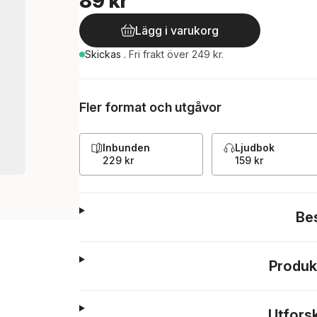
89 kr
Lägg i varukorg
Skickas
.
Fri frakt över 249 kr.
Fler format och utgåvor
Inbunden
Ljudbok
229 kr
159 kr
Be
Produk
Utfors