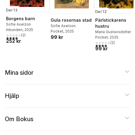
Del 13
Del 12
Borgens barn
Gula rosornas stad
Pärlstickarens
Sofie Axelzon
Sofie Axelzon
hustru
Inbunden
, 2025
Pocket
, 2025
Maria Gustavsdotter
(
2
)
99 kr
4,0
utav 5 stjärnor. Totalt antal röster:
Pocket
, 2025
252 kr
(
2
)
4,0
utav 5 stjärnor. Tota
99 kr
Mina sidor
Hjälp
Om Bokus