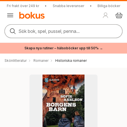
Fri frakt över 249 kr
•
Snabba leveranser
•
Billiga böcker
Sök bok, spel, pussel, penna...
Skapa nya rutiner – hälsoböcker upp till 50% →
Skönlitteratur
Romaner
Historiska romaner