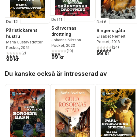
Del 11
Del 12
Del 6
Skärvornas
Pärlstickarens
Ringens gåta
drottning
hustru
Elisabet Nemert
Johanna Nilsson
Pocket
, 2018
Maria Gustavsdotter
Pocket
, 2020
(
24
)
Pocket
, 2025
4,8
utav 5 stjärnor. Tota
(
19
)
99 kr
(
2
)
2,8
utav 5 stjärnor. Totalt antal röster:
4,0
utav 5 stjärnor. Totalt antal röster:
99 kr
99 kr
Hoppa över listan
Du kanske också är intresserad av