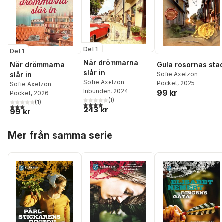
Del 1
Del 1
När drömmarna
När drömmarna
Gula rosornas sta
slår in
slår in
Sofie Axelzon
Sofie Axelzon
Pocket
, 2025
Sofie Axelzon
Inbunden
, 2024
99 kr
Pocket
, 2026
(
1
)
(
1
)
4,0
utav 5 stjärnor. Totalt antal röster:
3,0
utav 5 stjärnor. Totalt antal röster:
243 kr
99 kr
Hoppa över listan
Mer från samma serie