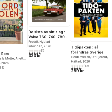
De sista av sitt slag :
Volvo 760, 740, 780,
940 & 960 / The last
Fredrik Nyblad
Inbunden
, 2026
of their kind : Volvo
Tidöpakten : så
(
1
)
700 & 900 series
förändras Sverige
5,0
utav 5 stjärnor. Totalt antal röster:
i Rom
323 kr
Heidi Avellan
,
Ulf Bjereld
,
 la Motte
,
Anette
Jonas Hinnfors
Häftad
, 2026
te
, 2026
(
19
)
82
)
4,2
utav 5 stjärnor. Totalt ant
stjärnor. Totalt antal röster:
289 kr