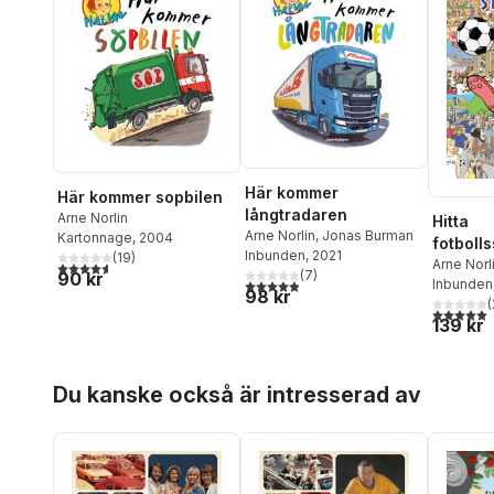
Här kommer
Här kommer sopbilen
långtradaren
Arne Norlin
Hitta
Arne Norlin
,
Jonas Burman
Kartonnage
, 2004
fotbolls
Inbunden
, 2021
(
19
)
VM-hjäl
Arne Norl
4,6
utav 5 stjärnor. Totalt antal röster:
(
7
)
90 kr
4,9
utav 5 stjärnor. Totalt antal röster:
Inbunden
98 kr
(
5,0
utav 5 
139 kr
Hoppa över listan
Du kanske också är intresserad av