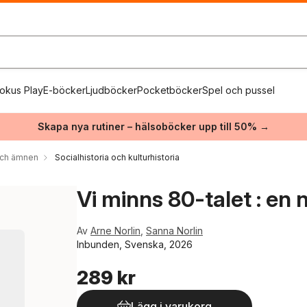
okus Play
E-böcker
Ljudböcker
Pocketböcker
Spel och pussel
Skapa nya rutiner – hälsoböcker upp till 50% →
 och ämnen
Socialhistoria och kulturhistoria
Vi minns 80-talet : en n
Av
Arne Norlin
,
Sanna Norlin
Inbunden, Svenska, 2026
289 kr
Lägg i varukorg