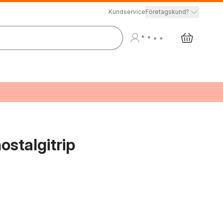
Kundservice
Företagskund?
ostalgitrip