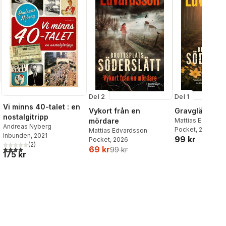
Del 2
Del 1
Vi minns 40-talet : en
Vykort från en
Gravglänta
nostalgitripp
mördare
Mattias Edvards
Andreas Nyberg
Pocket
, 2026
Mattias Edvardsson
Inbunden
, 2021
al röster:
99 kr
Pocket
, 2026
(
2
)
69 kr
4,0
utav 5 stjärnor. Totalt antal röster:
99 kr
175 kr