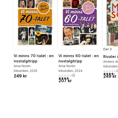
Del 3
Vi minns 70-talet : en
Vi minns 60-talet : en
Rivaler 
nostalgitripp
nostalgitripp
Anders de
Arne Norlin
Arne Norlin
de la Mot
Inbunden
Inbunden
, 2025
Inbunden
, 2024
(
4,3
utav 5 
249 kr
(
1
)
249 kr
4,0
utav 5 stjärnor. Totalt antal röster:
207 kr