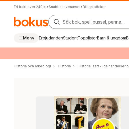
Fri frakt över 249 kr
•
Snabba leveranser
•
Billiga böcker
Sök bok, spel, pussel, penna...
Meny
Erbjudanden
Student
Topplistor
Barn & ungdom
B
Historia och arkeologi
Historia
Historia: särskilda händelser