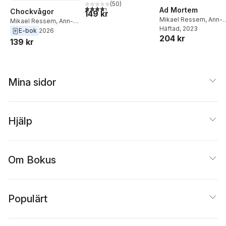
(
50
)
4,3
utav 5 stjärnor. Totalt antal röster:
Ad Mortem
Chockvågor
149 kr
Mikael Ressem
,
Ann-
Mikael Ressem
,
Ann-
Charlotte Persson
Häftad
, 2023
Charlotte Persson
E-bok
2026
204 kr
139 kr
Mina sidor
Hjälp
Om Bokus
Populärt