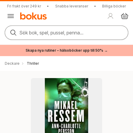
Fri frakt över 249 kr
•
Snabba leveranser
•
Billiga böcker
Sök bok, spel, pussel, penna...
Skapa nya rutiner – hälsoböcker upp till 50% →
Deckare
Thriller