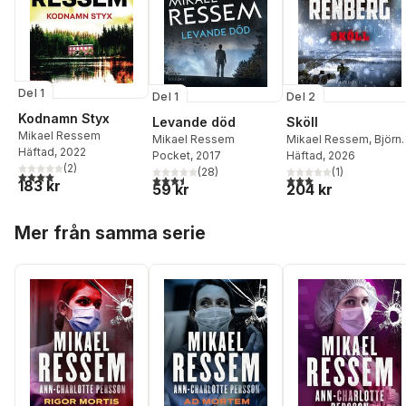
Del 1
Del 1
Del 2
Kodnamn Styx
Levande död
Sköll
Mikael Ressem
Mikael Ressem
Mikael Ressem
,
Björn
Häftad
, 2022
Pocket
, 2017
Renberg
Häftad
, 2026
(
2
)
(
28
)
(
1
)
4,0
utav 5 stjärnor. Totalt antal röster:
3,5
utav 5 stjärnor. Totalt antal röster:
3,0
utav 5 stjärnor. Tota
183 kr
59 kr
204 kr
Hoppa över listan
Mer från samma serie