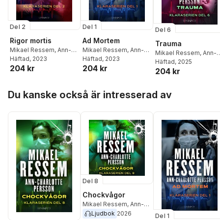
Del 2
Del 1
Del 6
Rigor mortis
Ad Mortem
Trauma
Mikael Ressem
,
Ann-
Mikael Ressem
,
Ann-
Mikael Ressem
,
Ann-
Charlotte Persson
Häftad
, 2023
Charlotte Persson
Häftad
, 2023
Charlotte Persson
Häftad
, 2025
204 kr
204 kr
204 kr
Hoppa över listan
Du kanske också är intresserad av
Del 8
Chockvågor
Mikael Ressem
,
Ann-
Charlotte Persson
Ljudbok
2026
Del 1