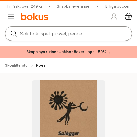
Fri frakt över 249 kr
•
Snabba leveranser
•
Billiga böcker
Sök bok, spel, pussel, penna...
Skapa nya rutiner – hälsoböcker upp till 50% →
Skönlitteratur
Poesi