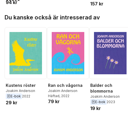
94 kr
157 kr
Hoppa över listan
Du kanske också är intresserad av
Kustens röster
Ran och vågorna
Balder och
Joakim Anderson
Joakim Anderson
blommorna
Häftad
, 2022
E-bok
2022
Joakim Anderson
79 kr
29 kr
E-bok
2023
19 kr