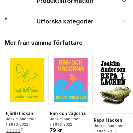
Produktinformation
Utforska kategorier
Hoppa över listan
Mer från samma författare
Fjärilsflickan
Ran och vågorna
Joakim Anderson
Joakim Anderson
Repa i lacken
Häftad
, 2022
Häftad
, 2022
Joakim Anderson
79 kr
(
1
)
Häftad
, 2016
5,0
utav 5 stjärnor. Totalt antal röster: