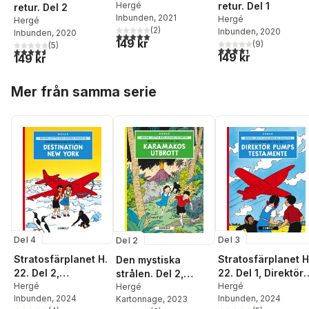
Hergé
retur. Del 1
retur. Del 2
Inbunden
, 2021
Hergé
Hergé
(
2
)
Inbunden
, 2020
Inbunden
, 2020
5,0
utav 5 stjärnor. Totalt antal röster:
149 kr
(
9
)
(
5
)
4,4
utav 5 stjärnor. Tota
4,6
utav 5 stjärnor. Totalt antal röster:
149 kr
149 kr
Hoppa över listan
Mer från samma serie
Del 4
Del 3
Del 2
Stratosfärplanet H.
Stratosfärplanet H
Den mystiska
22. Del 2,
22. Del 1, Direktör
strålen. Del 2,
Destination New
Hergé
Pumps testamente
Hergé
Karamakos utbrott
Hergé
Inbunden
, 2024
Inbunden
, 2024
Kartonnage
, 2023
York