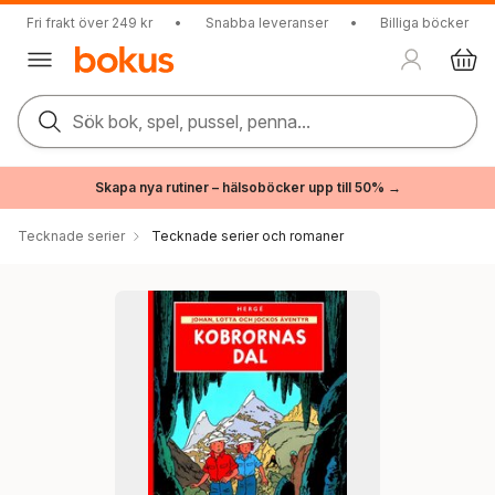
Fri frakt över 249 kr
•
Snabba leveranser
•
Billiga böcker
Sök bok, spel, pussel, penna...
Skapa nya rutiner – hälsoböcker upp till 50% →
Tecknade serier
Tecknade serier och romaner