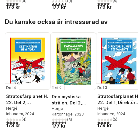
(
4
)
(
5
)
(
3
)
4,0
utav 5 stjärnor. Totalt antal röster:
4,2
utav 5 stjärnor. Tota
4,7
utav 5 stjärnor. Totalt antal röster:
173 kr
179 kr
177 kr
Hoppa över listan
Du kanske också är intresserad av
Del 4
Del 3
Del 2
Stratosfärplanet H.
Stratosfärplanet H
Den mystiska
22. Del 2,
22. Del 1, Direktör
strålen. Del 2,
Destination New
Hergé
Pumps testamente
Hergé
Karamakos utbrott
Hergé
Inbunden
, 2024
Inbunden
, 2024
Kartonnage
, 2023
York
(
4
)
(
5
)
(
3
)
4,0
utav 5 stjärnor. Totalt antal röster:
4,2
utav 5 stjärnor. Tota
4,7
utav 5 stjärnor. Totalt antal röster:
173 kr
179 kr
177 kr