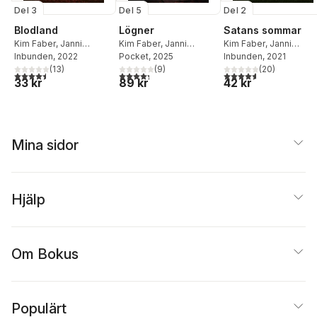
Del 3
Del 5
Del 2
Blodland
Lögner
Satans sommar
Kim Faber
,
Janni
Kim Faber
,
Janni
Kim Faber
,
Janni
Pedersen
Inbunden
, 2022
Pedersen
Pocket
, 2025
Pedersen
Inbunden
, 2021
(
13
)
(
9
)
(
20
)
4,5
utav 5 stjärnor. Totalt antal röster:
4,3
utav 5 stjärnor. Totalt antal röster:
4,6
utav 5 stjärnor. Tota
33 kr
89 kr
42 kr
Mina sidor
Hjälp
Om Bokus
Populärt