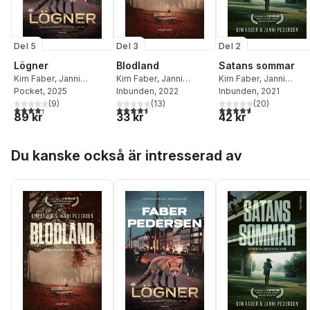
Del 5
Del 3
Del 2
Lögner
Blodland
Satans sommar
Kim Faber
,
Janni
Kim Faber
,
Janni
Kim Faber
,
Janni
Pedersen
Pocket
, 2025
Pedersen
Inbunden
, 2022
Pedersen
Inbunden
, 2021
(
9
)
(
13
)
(
20
)
4,3
utav 5 stjärnor. Totalt antal röster:
4,5
utav 5 stjärnor. Totalt antal röster:
4,6
utav 5 stjärnor. Tota
89 kr
33 kr
42 kr
Hoppa över listan
Du kanske också är intresserad av