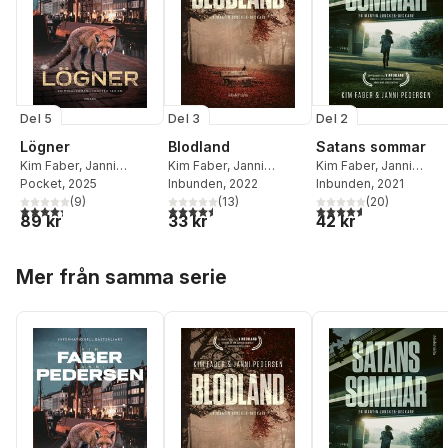
Del 5
Del 3
Del 2
Lögner
Blodland
Satans sommar
Kim Faber
,
Janni
Kim Faber
,
Janni
Kim Faber
,
Janni
Pedersen
Pocket
, 2025
Pedersen
Inbunden
, 2022
Pedersen
Inbunden
, 2021
(
9
)
(
13
)
(
20
)
4,3
utav 5 stjärnor. Totalt antal röster:
4,5
utav 5 stjärnor. Totalt antal röster:
4,6
utav 5 stjärnor. Tota
89 kr
33 kr
42 kr
Hoppa över listan
Mer från samma serie