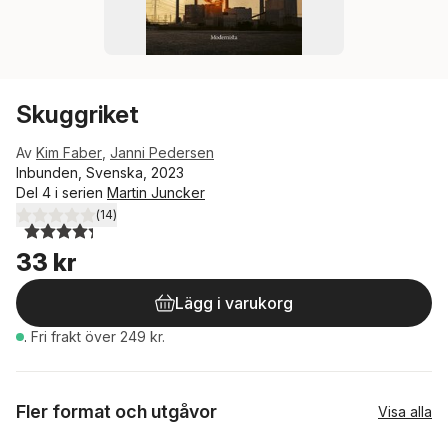
Skuggriket
Av
Kim Faber
,
Janni Pedersen
Inbunden, Svenska, 2023
Del 4 i serien
Martin Juncker
(
14
)
4,3
utav 5 stjärnor. Totalt antal röster:
33 kr
Lägg i varukorg
.
Fri frakt över 249 kr.
Fler format och utgåvor
Visa alla