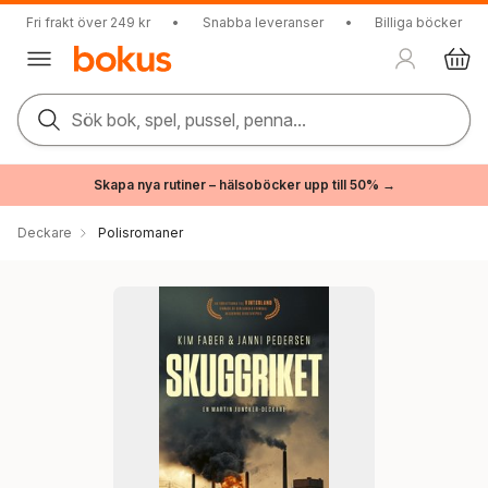
Fri frakt över 249 kr
•
Snabba leveranser
•
Billiga böcker
Sök bok, spel, pussel, penna...
Skapa nya rutiner – hälsoböcker upp till 50% →
Deckare
Polisromaner