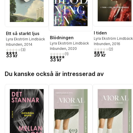
I tiden
Ett så starkt ljus
Blödningen
Lyra Ekström Lindbäck
Lyra Ekström Lindbäck
Lyra Ekström Lindbäck
Inbunden
, 2016
Inbunden
, 2014
Inbunden
, 2020
(
2
)
(
3
)
3,5
utav 5 stjärnor. Tota
3,7
utav 5 stjärnor. Totalt antal röster:
(
1
)
39 kr
33 kr
5,0
utav 5 stjärnor. Totalt antal röster:
33 kr
Hoppa över listan
Du kanske också är intresserad av