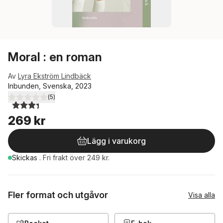
Moral : en roman
Av
Lyra Ekström Lindbäck
Inbunden, Svenska, 2023
(
5
)
3,4
utav 5 stjärnor. Totalt antal röster:
269 kr
Lägg i varukorg
Skickas
.
Fri frakt över 249 kr.
Fler format och utgåvor
Visa alla