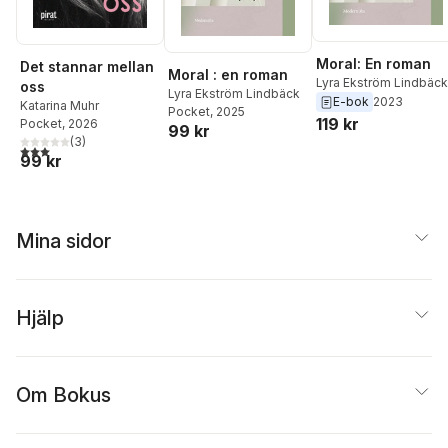
Moral: En roman
Det stannar mellan
Moral : en roman
Lyra Ekström Lindbäck
oss
Lyra Ekström Lindbäck
E-bok
2023
Katarina Muhr
Pocket
, 2025
119 kr
Pocket
, 2026
99 kr
(
3
)
3,0
utav 5 stjärnor. Totalt antal röster:
99 kr
Mina sidor
Hjälp
Om Bokus