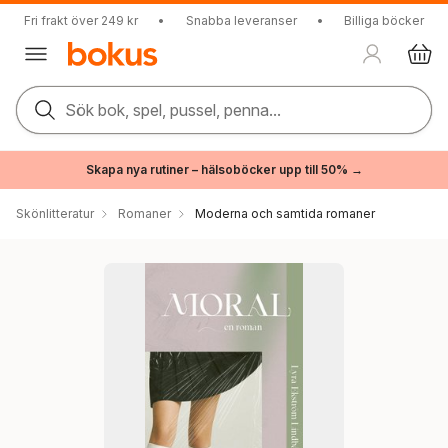
Fri frakt över 249 kr
•
Snabba leveranser
•
Billiga böcker
Sök bok, spel, pussel, penna...
Skapa nya rutiner – hälsoböcker upp till 50% →
Skönlitteratur
Romaner
Moderna och samtida romaner