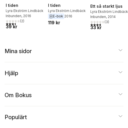
I tiden
I tiden
Ett så starkt ljus
Lyra Ekström Lindbäck
Lyra Ekström Lindbäck
Lyra Ekström Lindbäck
Inbunden
, 2016
E-bok
2016
Inbunden
, 2014
(
2
)
(
3
)
119 kr
3,5
utav 5 stjärnor. Totalt antal röster:
3,7
utav 5 stjärnor. Tota
39 kr
33 kr
Mina sidor
Hjälp
Om Bokus
Populärt