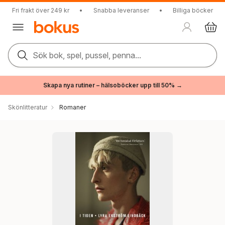
Fri frakt över 249 kr
•
Snabba leveranser
•
Billiga böcker
Sök bok, spel, pussel, penna...
Skapa nya rutiner – hälsoböcker upp till 50% →
Skönlitteratur
Romaner