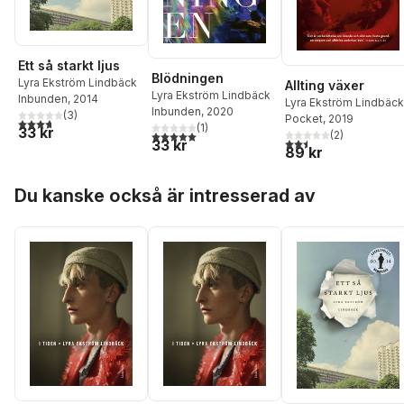
Ett så starkt ljus
Blödningen
Lyra Ekström Lindbäck
Allting växer
Lyra Ekström Lindbäck
Inbunden
, 2014
Lyra Ekström Lindbäck
Inbunden
, 2020
(
3
)
Pocket
, 2019
3,7
utav 5 stjärnor. Totalt antal röster:
(
1
)
33 kr
5,0
utav 5 stjärnor. Totalt antal röster:
(
2
)
2,5
utav 5 stjärnor. Tota
33 kr
89 kr
Hoppa över listan
Du kanske också är intresserad av