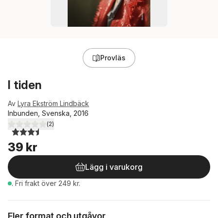
Provläs
I tiden
Av
Lyra Ekström Lindbäck
Inbunden, Svenska, 2016
(
2
)
3,5
utav 5 stjärnor. Totalt antal röster:
39 kr
Lägg i varukorg
.
Fri frakt över 249 kr.
Fler format och utgåvor