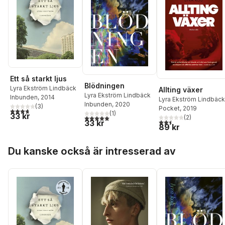
Ett så starkt ljus
Blödningen
Lyra Ekström Lindbäck
Allting växer
Lyra Ekström Lindbäck
Inbunden
, 2014
Lyra Ekström Lindbäck
Inbunden
, 2020
(
3
)
Pocket
, 2019
3,7
utav 5 stjärnor. Totalt antal röster:
(
1
)
33 kr
5,0
utav 5 stjärnor. Totalt antal röster:
(
2
)
2,5
utav 5 stjärnor. Tota
33 kr
89 kr
Hoppa över listan
Du kanske också är intresserad av