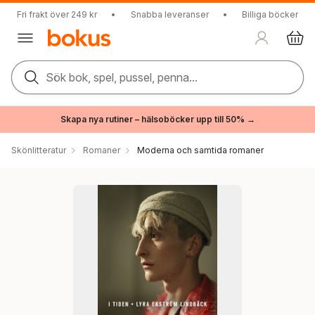
Fri frakt över 249 kr
•
Snabba leveranser
•
Billiga böcker
Sök bok, spel, pussel, penna...
Skapa nya rutiner – hälsoböcker upp till 50% →
Skönlitteratur
Romaner
Moderna och samtida romaner