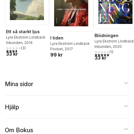
Ett så starkt ljus
Blödningen
Lyra Ekström Lindbäck
I tiden
Lyra Ekström Lindbäck
Inbunden
, 2014
Lyra Ekström Lindbäck
Inbunden
, 2020
(
3
)
Pocket
, 2017
3,7
utav 5 stjärnor. Totalt antal röster:
(
1
)
33 kr
99 kr
5,0
utav 5 stjärnor. Tota
33 kr
Mina sidor
Hjälp
Om Bokus