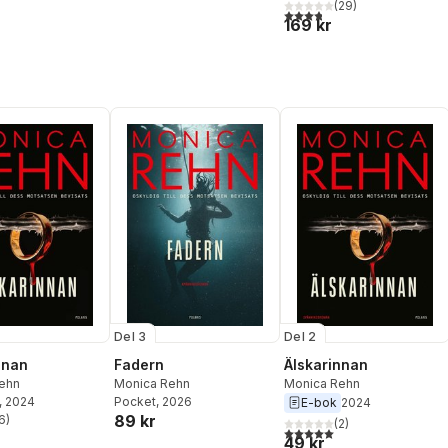
(
29
)
3,8
utav 5 stjärnor. Totalt ant
169 kr
Del 3
Del 2
nnan
Fadern
Älskarinnan
ehn
Monica Rehn
Monica Rehn
, 2024
Pocket
, 2026
E-bok
2024
89 kr
6
)
(
2
)
stjärnor. Totalt antal röster:
5,0
utav 5 stjärnor. Totalt ant
49 kr