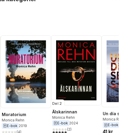
Del 2
Älskarinnan
Un día se sab
Moratorium
Monica Rehn
Monica Rehn
Monica Rehn
E-bok
2024
E-bok
2022
E-bok
2019
(
2
)
41 kr
5,0
utav 5 stjärnor. Totalt antal röster:
(
4
)