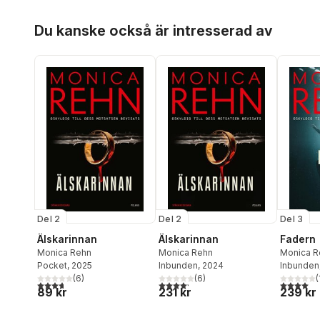
Hoppa över listan
Du kanske också är intresserad av
Del 2
Del 2
Del 3
Älskarinnan
Älskarinnan
Fadern
Monica Rehn
Monica Rehn
Monica R
Pocket
, 2025
Inbunden
, 2024
Inbunden
(
6
)
(
6
)
(
3,7
utav 5 stjärnor. Totalt antal röster:
4,2
utav 5 stjärnor. Totalt antal röster:
4,0
utav 5 
89 kr
231 kr
239 kr