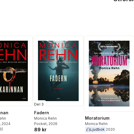
Del 3
nnan
Fadern
Moratorium
ehn
Monica Rehn
Monica Rehn
, 2024
Pocket
, 2026
89 kr
6
)
Ljudbok
2020
stjärnor. Totalt antal röster: