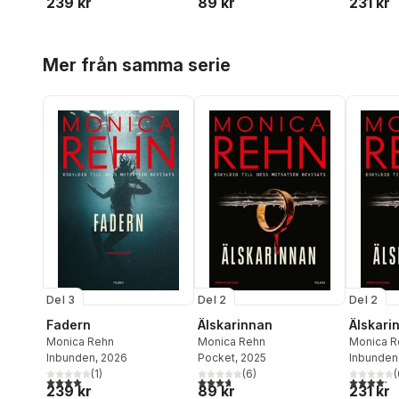
239 kr
89 kr
231 kr
Hoppa över listan
Mer från samma serie
Del 3
Del 2
Del 2
Fadern
Älskarinnan
Älskari
Monica Rehn
Monica Rehn
Monica R
Inbunden
, 2026
Pocket
, 2025
Inbunden
(
1
)
(
6
)
(
4,0
utav 5 stjärnor. Totalt antal röster:
3,7
utav 5 stjärnor. Totalt antal röster:
4,2
utav 5 
239 kr
89 kr
231 kr