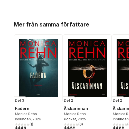
Hoppa över listan
Mer från samma författare
Del 3
Del 2
Del 2
Fadern
Älskarinnan
Älskari
Monica Rehn
Monica Rehn
Monica R
Inbunden
, 2026
Pocket
, 2025
Inbunden
(
1
)
(
6
)
(
4,0
utav 5 stjärnor. Totalt antal röster:
3,7
utav 5 stjärnor. Totalt antal röster:
4,2
utav 5 