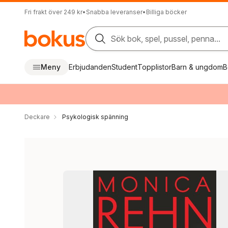
Fri frakt över 249 kr
•
Snabba leveranser
•
Billiga böcker
Sök bok, spel, pussel, penna...
Meny
Erbjudanden
Student
Topplistor
Barn & ungdom
B
Deckare
Psykologisk spänning