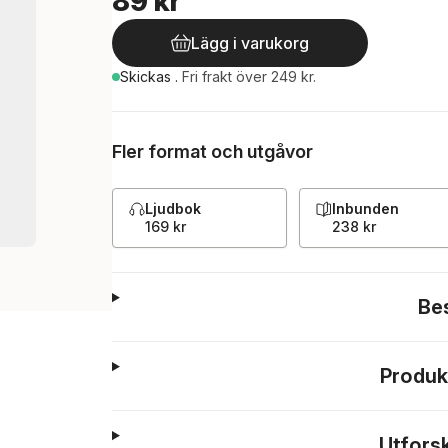
89 kr
Lägg i varukorg
Skickas
.
Fri frakt över 249 kr.
Fler format och utgåvor
Ljudbok
Inbunden
169 kr
238 kr
Be
Produk
Utfors