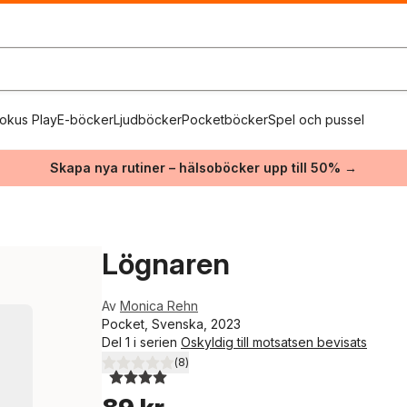
okus Play
E-böcker
Ljudböcker
Pocketböcker
Spel och pussel
Skapa nya rutiner – hälsoböcker upp till 50% →
Lögnaren
Av
Monica Rehn
Pocket, Svenska, 2023
Del 1 i serien
Oskyldig till motsatsen bevisats
(
8
)
4,0
utav 5 stjärnor. Totalt antal röster: