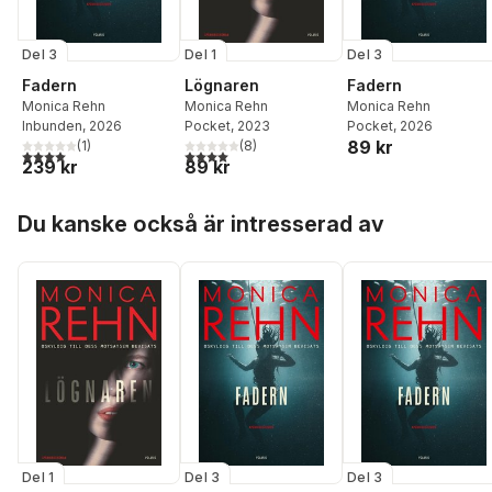
Del 3
Del 1
Del 3
Fadern
Lögnaren
Fadern
Monica Rehn
Monica Rehn
Monica Rehn
Inbunden
, 2026
Pocket
, 2023
Pocket
, 2026
89 kr
(
1
)
(
8
)
4,0
utav 5 stjärnor. Totalt antal röster:
4,0
utav 5 stjärnor. Totalt antal röster:
239 kr
89 kr
Hoppa över listan
Du kanske också är intresserad av
Del 1
Del 3
Del 3