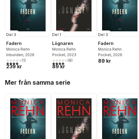
Del 3
Del 1
Del 3
Fadern
Lögnaren
Fadern
Monica Rehn
Monica Rehn
Monica Rehn
Inbunden
, 2026
Pocket
, 2023
Pocket
, 2026
89 kr
(
1
)
(
8
)
4,0
utav 5 stjärnor. Totalt antal röster:
4,0
utav 5 stjärnor. Totalt antal röster:
239 kr
89 kr
Hoppa över listan
Mer från samma serie