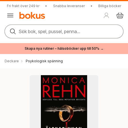
Fri frakt över 249 kr
•
Snabba leveranser
•
Billiga böcker
Sök bok, spel, pussel, penna...
Skapa nya rutiner – hälsoböcker upp till 50% →
Deckare
Psykologisk spänning