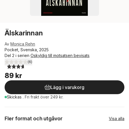
Älskarinnan
Av
Monica Rehn
Pocket, Svenska, 2025
Del 2 i serien
Oskyldig till motsatsen bevisats
(
6
)
3,7
utav 5 stjärnor. Totalt antal röster:
89 kr
Lägg i varukorg
Skickas
.
Fri frakt över 249 kr.
Fler format och utgåvor
Visa alla