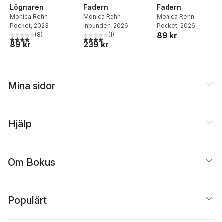
Lögnaren
Fadern
Fadern
Monica Rehn
Monica Rehn
Monica Rehn
Pocket
, 2023
Inbunden
, 2026
Pocket
, 2026
89 kr
(
8
)
(
1
)
4,0
utav 5 stjärnor. Totalt antal röster:
4,0
utav 5 stjärnor. Totalt antal röster:
89 kr
239 kr
Mina sidor
Hjälp
Om Bokus
Populärt