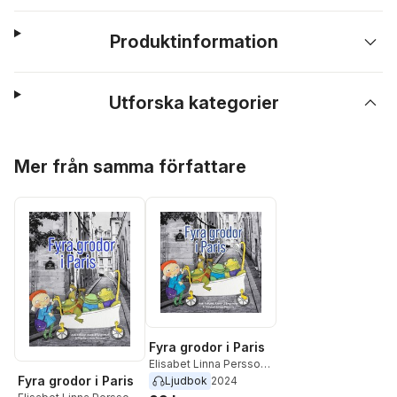
Produktinformation
Utforska kategorier
Hoppa över listan
Mer från samma författare
Fyra grodor i Paris
Elisabet Linna Persson
,
Fyra grodor i Paris
Anki Edlund
,
Anne-Li
Ljudbok
2024
Engström