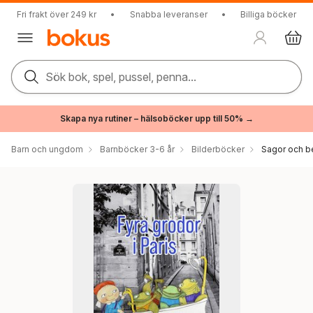
Fri frakt över 249 kr
•
Snabba leveranser
•
Billiga böcker
Sök bok, spel, pussel, penna...
Skapa nya rutiner – hälsoböcker upp till 50% →
Barn och ungdom
Barnböcker 3-6 år
Bilderböcker
Sagor och be