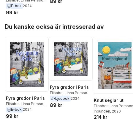
Elisabet Linna Persson
,
89 kr
Anki Edlund
,
Anne-Li
E-bok
2024
Engström
99 kr
Hoppa över listan
Du kanske också är intresserad av
Fyra grodor i Paris
Elisabet Linna Persson
,
Fyra grodor i Paris
Anki Edlund
,
Anne-Li
Ljudbok
2024
Knut seglar ut
Engström
Elisabet Linna Persson
,
89 kr
Elisabet Linna Persso
Anki Edlund
,
Anne-Li
E-bok
2024
Inbunden
, 2020
Engström
99 kr
214 kr