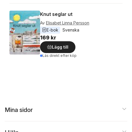
Knut seglar ut
Av
Elisabet Linna Persson
E-bok
Svenska
169 kr
Lägg till
Läs direkt efter köp
Mina sidor