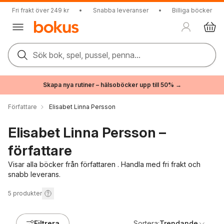
Fri frakt över 249 kr
•
Snabba leveranser
•
Billiga böcker
Sök bok, spel, pussel, penna...
Skapa nya rutiner – hälsoböcker upp till 50% →
Författare
Elisabet Linna Persson
Elisabet Linna Persson –
författare
Visar alla böcker från författaren . Handla med fri frakt och
snabb leverans.
5
produkter
Filtrera
Sortera:
Trendande