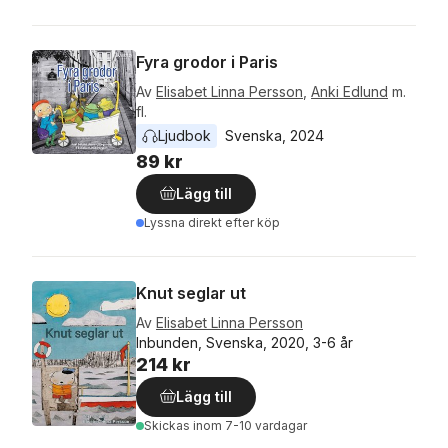
Fyra grodor i Paris
Av
Elisabet Linna Persson
,
Anki Edlund
m.
fl.
Ljudbok
Svenska
, 
2024
89 kr
Lägg till
Lyssna direkt efter köp
Knut seglar ut
Av
Elisabet Linna Persson
Inbunden, Svenska, 2020, 3-6 år
214 kr
Lägg till
Skickas
inom 7-10 vardagar