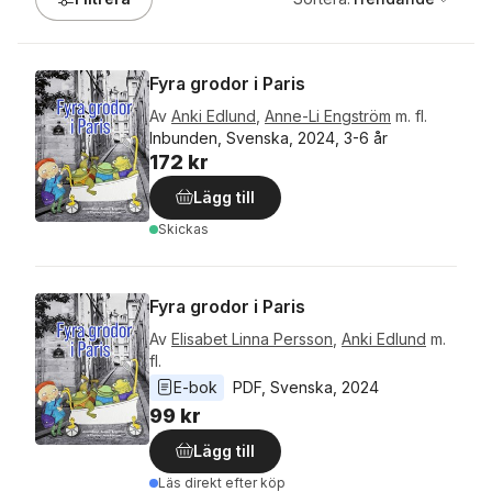
Fyra grodor i Paris
Av
Anki Edlund
,
Anne-Li Engström
m. fl.
Inbunden, Svenska, 2024, 3-6 år
172 kr
Lägg till
Skickas
Fyra grodor i Paris
Av
Elisabet Linna Persson
,
Anki Edlund
m.
fl.
E-bok
PDF
, 
Svenska
, 
2024
99 kr
Lägg till
Läs direkt efter köp