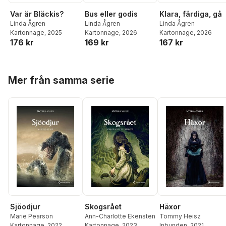
Var är Bläckis?
Bus eller godis
Klara, färdiga, gå
Linda Ågren
Linda Ågren
Linda Ågren
Kartonnage
, 2025
Kartonnage
, 2026
Kartonnage
, 2026
176 kr
169 kr
167 kr
Hoppa över listan
Mer från samma serie
Sjöodjur
Skogsrået
Häxor
Marie Pearson
Ann-Charlotte Ekensten
Tommy Heisz
Kartonnage
, 2022
Kartonnage
, 2023
Inbunden
, 2021