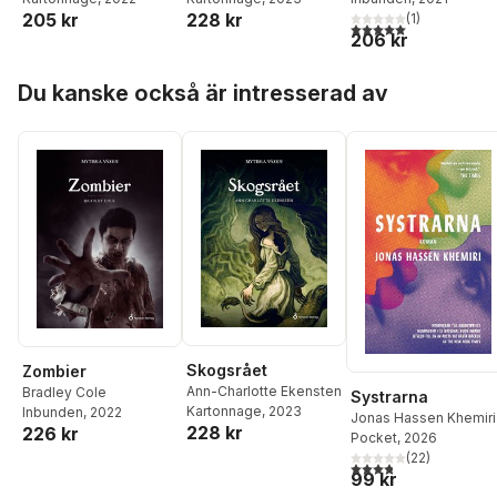
205 kr
228 kr
(
1
)
5,0
utav 5 stjärnor. Tota
206 kr
Hoppa över listan
Du kanske också är intresserad av
Skogsrået
Zombier
Ann-Charlotte Ekensten
Bradley Cole
Systrarna
Kartonnage
, 2023
Inbunden
, 2022
Jonas Hassen Khemiri
228 kr
226 kr
Pocket
, 2026
(
22
)
3,8
utav 5 stjärnor. Tota
99 kr