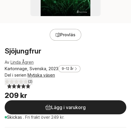
Provläs
Sjöjungfrur
Av
Linda Ågren
Kartonnage, Svenska, 2023
9-12 år
Del i serien
Mytiska väsen
(
2
)
5,0
utav 5 stjärnor. Totalt antal röster:
209 kr
Lägg i varukorg
Skickas
.
Fri frakt över 249 kr.