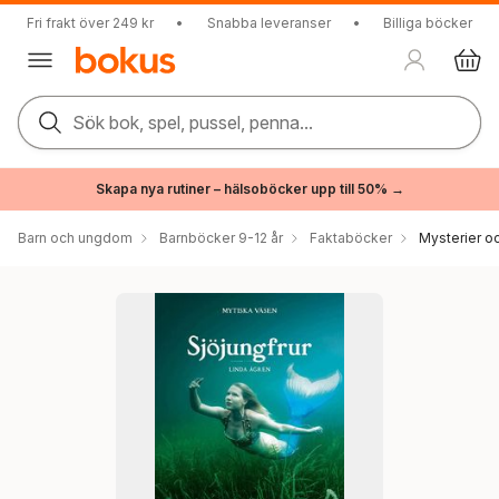
Fri frakt över 249 kr
•
Snabba leveranser
•
Billiga böcker
Sök bok, spel, pussel, penna...
Skapa nya rutiner – hälsoböcker upp till 50% →
Barn och ungdom
Barnböcker 9-12 år
Faktaböcker
Mysterier oc