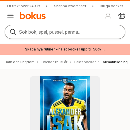
Fri frakt över 249 kr
•
Snabba leveranser
•
Billiga böcker
Sök bok, spel, pussel, penna...
Skapa nya rutiner – hälsoböcker upp till 50% →
Barn och ungdom
Böcker 12-15 år
Faktaböcker
Allmänbildning