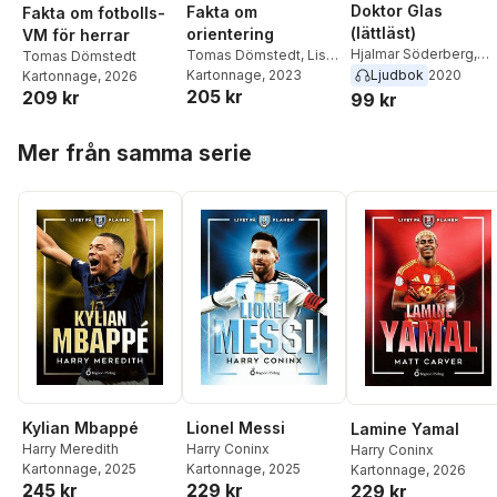
Doktor Glas
Fakta om
Fakta om fotbolls-
(lättläst)
orientering
VM för herrar
Hjalmar Söderberg
,
Tomas Dömstedt
,
Lisa
Tomas Dömstedt
Tomas Dömstedt
Ljudbok
2020
Dömstedt Dalén
Kartonnage
, 2023
Kartonnage
, 2026
205 kr
209 kr
99 kr
Hoppa över listan
Mer från samma serie
Kylian Mbappé
Lionel Messi
Lamine Yamal
Harry Meredith
Harry Coninx
Harry Coninx
Kartonnage
, 2025
Kartonnage
, 2025
Kartonnage
, 2026
245 kr
229 kr
229 kr