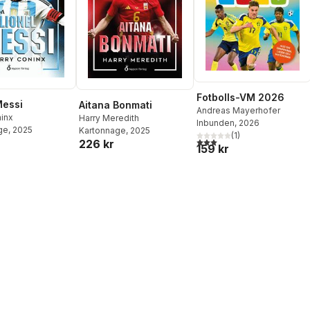
Fotbolls-VM 2026
Messi
Aitana Bonmati
Andreas Mayerhofer
ninx
Harry Meredith
Inbunden
, 2026
ge
, 2025
Kartonnage
, 2025
(
1
)
3,0
utav 5 stjärnor. Totalt ant
226 kr
159 kr