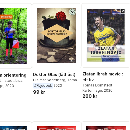
Zlatan Ibrahimovic :
Doktor Glas (lättläst)
m orientering
ett liv
Hjalmar Söderberg
,
Tomas
ömstedt
,
Lisa
Tomas Dömstedt
Dömstedt
Ljudbok
2020
 Dalén
ge
, 2023
Kartonnage
, 2026
99 kr
260 kr