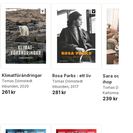
Klimatförändringar
Rosa Parks : ett liv
Sara och Sami 
Tomas Dömstedt
Tomas Dömstedt
ihop
Inbunden
, 2020
Inbunden
, 2017
Tomas Dömsted
261 kr
281 kr
Kartonnage
, 202
239 kr