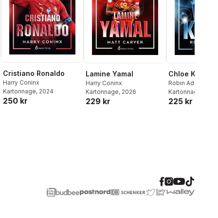
Cristiano Ronaldo
Lamine Yamal
Chloe Kelly
Harry Coninx
Harry Coninx
Robin Adams
Kartonnage
, 2024
Kartonnage
, 2026
Kartonnage
, 202
al röster:
250 kr
229 kr
225 kr