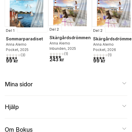
Del 2
Del 1
Del 2
Skärgårdsdrömmen
Sommarparadiset
Skärgårdsdrömme
Anna Alemo
Anna Alemo
Anna Alemo
Inbunden
, 2025
Pocket
, 2025
Pocket
, 2026
(
1
)
(
3
)
(
1
)
4,0
utav 5 stjärnor. Totalt antal röster:
3,7
utav 5 stjärnor. Totalt antal röster:
4,0
utav 5 stjärnor. Tota
243 kr
99 kr
99 kr
Mina sidor
Hjälp
Om Bokus