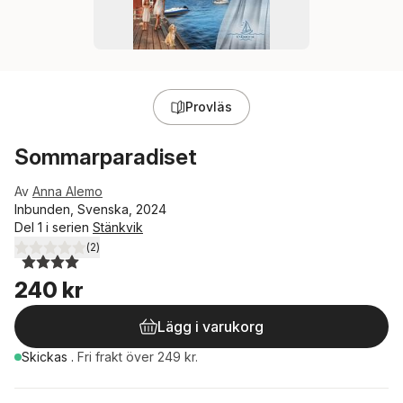
Provläs
Sommarparadiset
Av
Anna Alemo
Inbunden, Svenska, 2024
Del 1 i serien
Stänkvik
(
2
)
4,0
utav 5 stjärnor. Totalt antal röster:
240 kr
Lägg i varukorg
Skickas
.
Fri frakt över 249 kr.