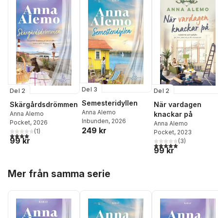
Del 3
Del 2
Del 2
Semesteridyllen
Skärgårdsdrömmen
När vardagen
Anna Alemo
Anna Alemo
knackar på
Inbunden
, 2026
Pocket
, 2026
Anna Alemo
249 kr
(
1
)
Pocket
, 2023
4,0
utav 5 stjärnor. Totalt antal röster:
99 kr
(
3
)
5,0
utav 5 stjärnor. Tota
99 kr
Hoppa över listan
Mer från samma serie