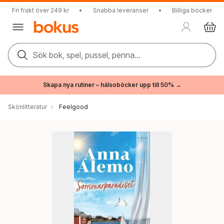
Fri frakt över 249 kr
•
Snabba leveranser
•
Billiga böcker
Sök bok, spel, pussel, penna...
Skapa nya rutiner – hälsoböcker upp till 50% →
Skönlitteratur
Feelgood