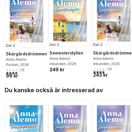
Del 2
Del 3
Del 2
Skärgårdsdrömme
Semesteridyllen
Skärgårdsdrömmen
Anna Alemo
Anna Alemo
Anna Alemo
Inbunden
, 2025
Inbunden
, 2026
Pocket
, 2026
249 kr
(
1
)
(
1
)
4,0
utav 5 stjärnor. Tota
4,0
utav 5 stjärnor. Totalt antal röster:
243 kr
99 kr
Hoppa över listan
Du kanske också är intresserad av