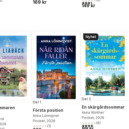
2
)
169 kr
3,5
utav 5 stjärnor. Totalt ant
stjärnor. Totalt antal röster:
149 kr
Nyhet
Del 2
Del 1
En skärgårdssommar
ommaren
Första position
Anna Winther
Anna Lönnqvist
Pocket
, 2026
äck
Pocket
, 2026
(
6
)
2026
4,0
utav 5 stjärnor. Totalt ant
(
1
)
99 kr
3,0
utav 5 stjärnor. Totalt antal röster: