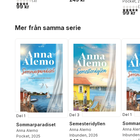
(
3
)
Pocket
, 
3,7
utav 5 stjärnor. Totalt antal röster:
99 kr
(
5,0
utav 5 
99 kr
Hoppa över listan
Mer från samma serie
Del 1
Del 3
Del 1
Sommar
Semesteridyllen
Sommarparadiset
Anna Ale
Anna Alemo
Anna Alemo
Inbunden
Inbunden
, 2026
Pocket
, 2025