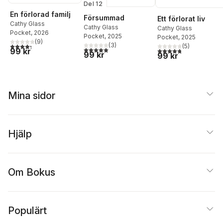
Del 12
En förlorad familj
Försummad
Ett förlorat liv
Cathy Glass
Cathy Glass
Cathy Glass
Pocket
, 2026
Pocket
, 2025
Pocket
, 2025
(
9
)
(
3
)
4,3
utav 5 stjärnor. Totalt antal röster:
(
5
)
5,0
utav 5 stjärnor. Totalt antal röster:
4,8
utav 5 stjärnor. Tota
99 kr
99 kr
99 kr
Mina sidor
Hjälp
Om Bokus
Populärt