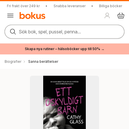
Fri frakt över 249 kr
•
Snabba leveranser
•
Billiga böcker
Sök bok, spel, pussel, penna...
Skapa nya rutiner – hälsoböcker upp till 50% →
Biografier
Sanna berättelser