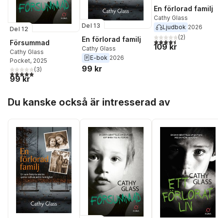
En förlorad familj
Cathy Glass
Del 13
Ljudbok
2026
Del 12
(
2
)
En förlorad familj
4,5
utav 5 stjärnor. Tota
Försummad
109 kr
Cathy Glass
Cathy Glass
E-bok
2026
Pocket
, 2025
99 kr
(
3
)
5,0
utav 5 stjärnor. Totalt antal röster:
99 kr
Hoppa över listan
Du kanske också är intresserad av