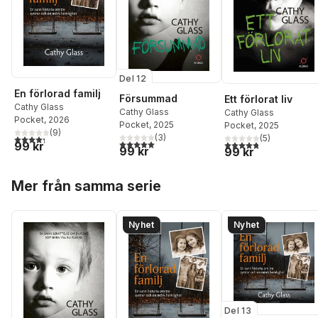
Del 12
En förlorad familj
Försummad
Ett förlorat liv
Cathy Glass
Cathy Glass
Cathy Glass
Pocket
, 2026
Pocket
, 2025
Pocket
, 2025
(
9
)
(
3
)
4,3
utav 5 stjärnor. Totalt antal röster:
(
5
)
5,0
utav 5 stjärnor. Totalt antal röster:
4,8
utav 5 stjärnor. Tota
99 kr
99 kr
99 kr
Hoppa över listan
Mer från samma serie
Nyhet
Nyhet
Del 13