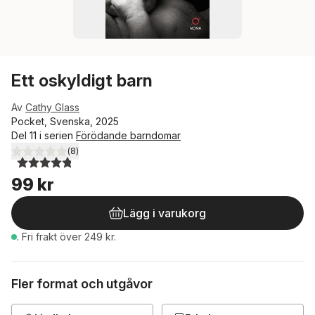
Ett oskyldigt barn
Av
Cathy Glass
Pocket, Svenska, 2025
Del 11 i serien
Förödande barndomar
(
8
)
4,8
utav 5 stjärnor. Totalt antal röster:
99 kr
Lägg i varukorg
.
Fri frakt över 249 kr.
Fler format och utgåvor