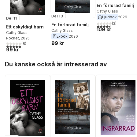
En förlorad familj
Cathy Glass
Del 13
Ljudbok
2026
Del 11
(
2
)
En förlorad familj
4,5
utav 5 stjärnor. Tota
Ett oskyldigt barn
109 kr
Cathy Glass
Cathy Glass
E-bok
2026
Pocket
, 2025
99 kr
(
8
)
4,8
utav 5 stjärnor. Totalt antal röster:
99 kr
Hoppa över listan
Du kanske också är intresserad av