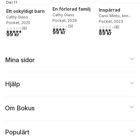
Del 11
En förlorad familj
Inspärrad
Ett oskyldigt barn
Cathy Glass
Carol Minto
,
Ann
Cathy Glass
Pocket
, 2026
Cusack
Pocket
, 2023
,
Joe Cusack
Pocket
, 2025
(
9
)
(
8
)
(
8
)
4,3
utav 5 stjärnor. Totalt antal röster:
4,1
utav 5 stjärnor. Total
4,8
utav 5 stjärnor. Totalt antal röster:
99 kr
89 kr
99 kr
Mina sidor
Hjälp
Om Bokus
Populärt