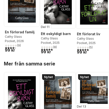
Del 11
En förlorad familj
Ett oskyldigt barn
Ett förlorat liv
Cathy Glass
Cathy Glass
Cathy Glass
Pocket
, 2026
Pocket
, 2025
Pocket
, 2025
(
9
)
(
8
)
4,3
utav 5 stjärnor. Totalt antal röster:
(
5
)
4,8
utav 5 stjärnor. Totalt antal röster:
4,8
utav 5 stjärnor. Tota
99 kr
99 kr
99 kr
Hoppa över listan
Mer från samma serie
Nyhet
Nyhet
Del 13