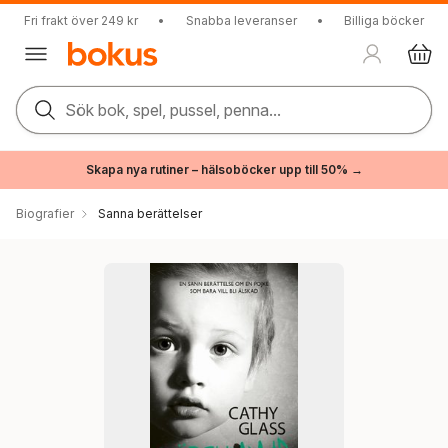
Fri frakt över 249 kr
•
Snabba leveranser
•
Billiga böcker
Sök bok, spel, pussel, penna...
Skapa nya rutiner – hälsoböcker upp till 50% →
Biografier
Sanna berättelser