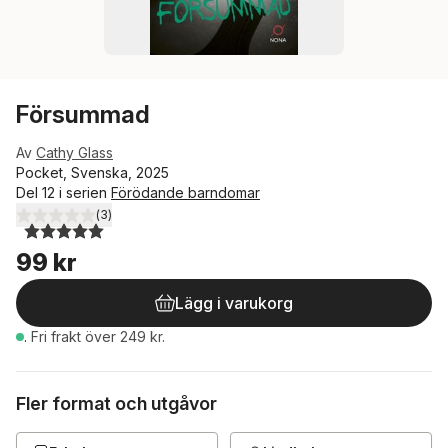
Försummad
Av
Cathy Glass
Pocket, Svenska, 2025
Del 12 i serien
Förödande barndomar
(
3
)
5,0
utav 5 stjärnor. Totalt antal röster:
99 kr
Lägg i varukorg
.
Fri frakt över 249 kr.
Fler format och utgåvor