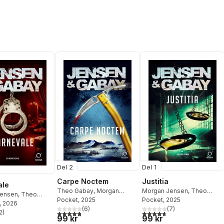
Del 2
Del 1
Carpe Noctem
Justitia
ale
Theo Gabay
,
Morgan
Morgan Jensen
,
Theo
Jensen
,
Theo
Jensen
Pocket
, 2025
Gabay
Pocket
, 2025
, 2026
(
6
)
(
7
)
2
)
4,8
utav 5 stjärnor. Totalt antal röster:
4,7
utav 5 stjärnor. Totalt ant
stjärnor. Totalt antal röster:
99 kr
99 kr