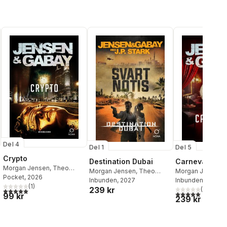
Del 4
Del 1
Del 5
Crypto
Destination Dubai
Carnevale
Morgan Jensen
,
Theo
Morgan Jensen
,
Theo
Morgan Jensen
,
Gabay
Pocket
, 2026
Gabay
Inbunden
,
J.P. Stark
, 2027
Gabay
Inbunden
, 2026
(
1
)
239 kr
(
2
)
5,0
utav 5 stjärnor. Totalt antal röster:
al röster:
5,0
utav 5 stjärnor.
99 kr
239 kr