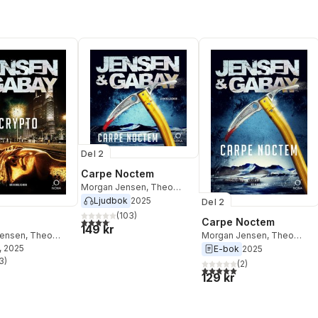
Del 2
Carpe Noctem
Morgan Jensen
,
Theo
Gabay
Ljudbok
2025
Del 2
(
103
)
4,1
utav 5 stjärnor. Totalt antal röster:
Carpe Noctem
149 kr
Jensen
,
Theo
Morgan Jensen
,
Theo
, 2025
Gabay
E-bok
2025
3
)
(
2
)
stjärnor. Totalt antal röster:
5,0
utav 5 stjärnor. Totalt ant
129 kr