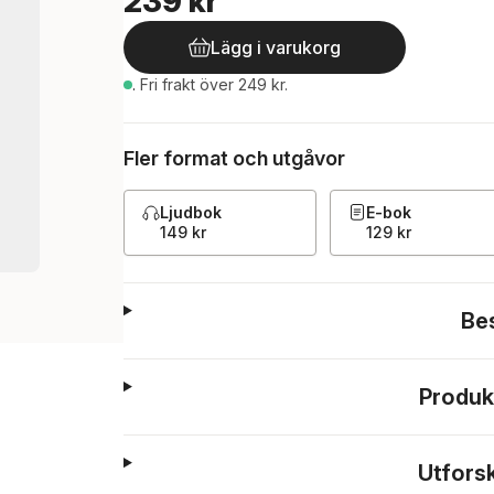
239 kr
Lägg i varukorg
.
Fri frakt över 249 kr.
Fler format och utgåvor
Ljudbok
E-bok
149 kr
129 kr
Be
Produk
Utfors