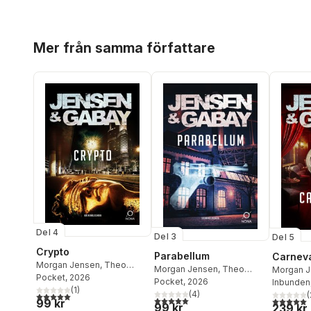
Hoppa över listan
Mer från samma författare
Del 4
Del 3
Del 5
Crypto
Parabellum
Carnev
Morgan Jensen
,
Theo
Morgan Jensen
,
Theo
Morgan 
Gabay
Pocket
, 2026
Gabay
Pocket
, 2026
Gabay
Inbunden
(
1
)
(
4
)
(
5,0
utav 5 stjärnor. Totalt antal röster:
5,0
utav 5 stjärnor. Totalt antal röster:
5,0
utav 5 
99 kr
99 kr
239 kr