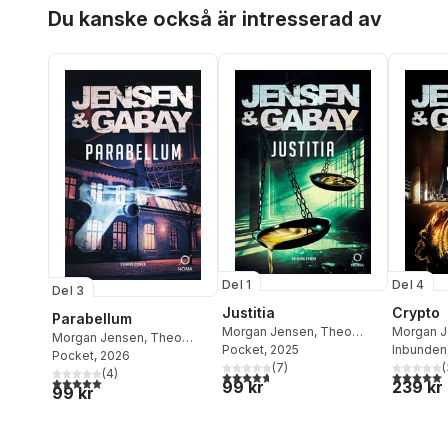
Hoppa över listan
Du kanske också är intresserad av
Del 1
Del 4
Del 3
Justitia
Crypto
Parabellum
Morgan Jensen
,
Theo
Morgan 
Morgan Jensen
,
Theo
Gabay
Pocket
, 2025
Gabay
Inbunden
Gabay
Pocket
, 2026
(
7
)
(
(
4
)
4,7
utav 5 stjärnor. Totalt antal röster:
5,0
utav 5 
5,0
utav 5 stjärnor. Totalt antal röster:
99 kr
239 kr
99 kr