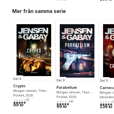
Hoppa över listan
Mer från samma serie
Del 4
Del 3
Del 5
Crypto
Parabellum
Carnev
Morgan Jensen
,
Theo
Morgan Jensen
,
Theo
Morgan 
Gabay
Pocket
, 2026
Gabay
Pocket
, 2026
Gabay
Inbunden
(
1
)
(
4
)
(
5,0
utav 5 stjärnor. Totalt antal röster:
5,0
utav 5 stjärnor. Totalt antal röster:
5,0
utav 5 
99 kr
99 kr
239 kr