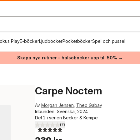
okus Play
E-böcker
Ljudböcker
Pocketböcker
Spel och pussel
Skapa nya rutiner – hälsoböcker upp till 50% →
Carpe Noctem
Av
Morgan Jensen
,
Theo Gabay
Inbunden, Svenska, 2024
Del 2 i serien
Becker & Kempe
(
7
)
4,9
utav 5 stjärnor. Totalt antal röster: