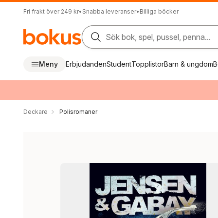
Fri frakt över 249 kr
•
Snabba leveranser
•
Billiga böcker
Sök bok, spel, pussel, penna...
Meny
Erbjudanden
Student
Topplistor
Barn & ungdom
B
Deckare
Polisromaner