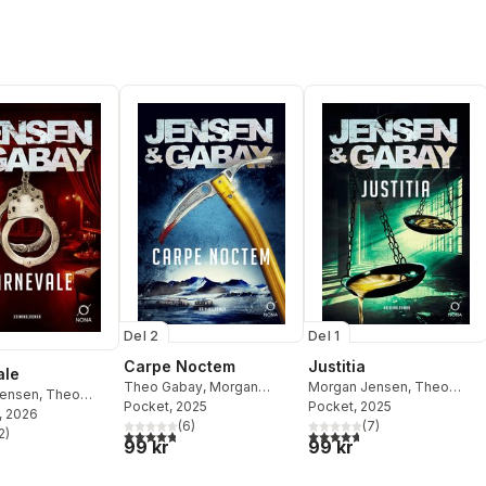
Del 2
Del 1
Carpe Noctem
Justitia
ale
Theo Gabay
,
Morgan
Morgan Jensen
,
Theo
Jensen
,
Theo
Jensen
Pocket
, 2025
Gabay
Pocket
, 2025
, 2026
(
6
)
(
7
)
2
)
4,8
utav 5 stjärnor. Totalt antal röster:
4,7
utav 5 stjärnor. Totalt ant
stjärnor. Totalt antal röster:
99 kr
99 kr