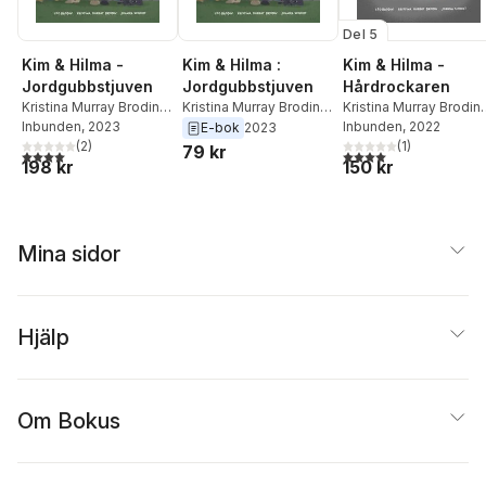
Del 5
Kim & Hilma -
Kim & Hilma -
Kim & Hilma :
Hårdrockaren
Jordgubbstjuven
Jordgubbstjuven
Kristina Murray Brodin
,
Kristina Murray Brodin
,
Kristina Murray Brodin
,
Leo Brodin
Inbunden
, 2022
Leo Brodin
Inbunden
, 2023
Leo Brodin
E-bok
2023
(
1
)
(
2
)
79 kr
4,0
utav 5 stjärnor. Tota
4,0
utav 5 stjärnor. Totalt antal röster:
150 kr
198 kr
Mina sidor
Hjälp
Om Bokus