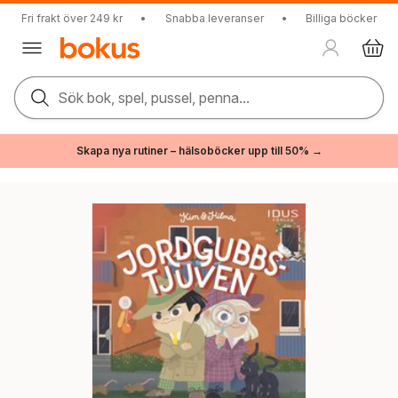
Fri frakt över 249 kr
•
Snabba leveranser
•
Billiga böcker
Sök bok, spel, pussel, penna...
Skapa nya rutiner – hälsoböcker upp till 50% →