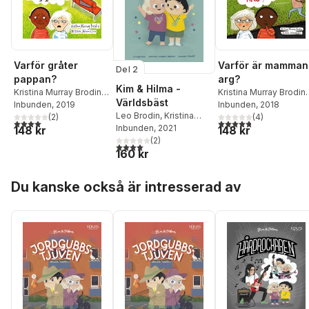
Varför gråter
Varför är mamman
Del 2
pappan?
arg?
Kim & Hilma -
Kristina Murray Brodin
,
Kristina Murray Brodin
,
Världsbäst
Bettina Johansson
Inbunden
, 2019
Bettina Johansson
Inbunden
, 2018
Leo Brodin
,
Kristina
(
2
)
(
4
)
4,0
utav 5 stjärnor. Totalt antal röster:
4,8
utav 5 stjärnor. Tota
Murray Brodin
Inbunden
, 2021
148 kr
148 kr
(
2
)
4,0
utav 5 stjärnor. Totalt antal röster:
160 kr
Hoppa över listan
Du kanske också är intresserad av