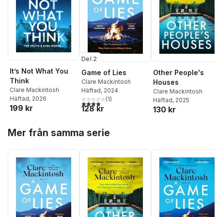
Del 2
It’s Not What You
Game of Lies
Other People's
Think
Clare Mackintosh
Houses
Clare Mackintosh
Häftad
, 2024
Clare Mackintosh
Häftad
, 2026
(
1
)
Häftad
, 2025
4,0
utav 5 stjärnor. Totalt antal röster:
199 kr
128 kr
130 kr
Hoppa över listan
Mer från samma serie