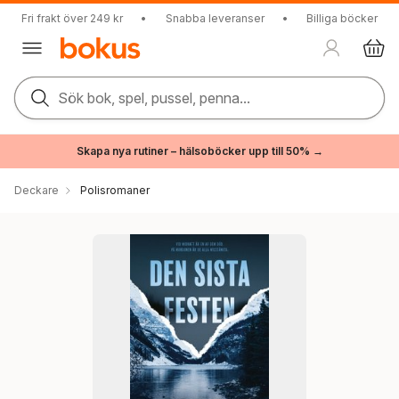
Fri frakt över 249 kr
•
Snabba leveranser
•
Billiga böcker
Sök bok, spel, pussel, penna...
Skapa nya rutiner – hälsoböcker upp till 50% →
Deckare
Polisromaner