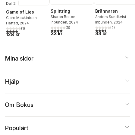
Del 2
Splittring
Brännaren
Game of Lies
Sharon Bolton
Anders Sundkvist
Clare Mackintosh
Inbunden
, 2024
Inbunden
, 2024
Häftad
, 2024
(
5
)
(
2
)
(
1
)
4,2
utav 5 stjärnor. Totalt antal röster:
3,5
utav 5 stjärnor. Tota
4,0
utav 5 stjärnor. Totalt antal röster:
33 kr
33 kr
128 kr
Mina sidor
Hjälp
Om Bokus
Populärt