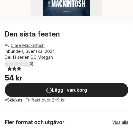
Den sista festen
Av
Clare Mackintosh
Inbunden, Svenska, 2024
Del 1 i serien
DC Morgan
(
3
)
3,0
utav 5 stjärnor. Totalt antal röster:
54 kr
Lägg i varukorg
Skickas
.
Fri frakt över 249 kr.
Fler format och utgåvor
Visa alla