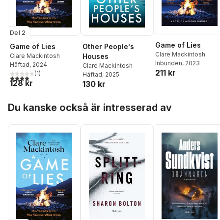
Del 2
Game of Lies
Game of Lies
Other People's
Clare Mackintosh
Clare Mackintosh
Houses
Inbunden
, 2023
Häftad
, 2024
Clare Mackintosh
211 kr
(
1
)
Häftad
, 2025
4,0
utav 5 stjärnor. Totalt antal röster:
128 kr
130 kr
Hoppa över listan
Du kanske också är intresserad av