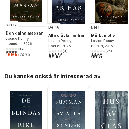
Del 17
Del 16
Del 1
Den galna massan
Alla djävlar är här
Mörkt motiv
Louise Penny
Louise Penny
Louise Penny
Inbunden
, 2026
Pocket
, 2026
Pocket
, 2016
(
4
)
4,0
utav 5 stjärnor. Totalt antal röster:
(
4
)
(
74
)
5,0
utav 5 stjärnor. Totalt antal röster:
3,8
utav 5 stjärnor. Tota
199 kr
249 kr
99 kr
99 kr
Hoppa över listan
Du kanske också är intresserad av