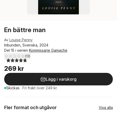
En bättre man
Av
Louise Penny
Inbunden, Svenska, 2024
Del 15 i serien
Kommissarie Gamache
(
12
)
4,8
utav 5 stjärnor. Totalt antal röster:
269 kr
Lägg i varukorg
Skickas
.
Fri frakt över 249 kr.
Fler format och utgåvor
Visa alla