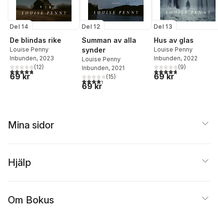
Del 14
Del 12
Del 13
De blindas rike
Summan av alla
Hus av glas
Louise Penny
synder
Louise Penny
Inbunden
, 2023
Inbunden
, 2022
Louise Penny
(
12
)
(
9
)
Inbunden
, 2021
4,8
utav 5 stjärnor. Totalt antal röster:
4,7
utav 5 stjärnor. Tota
69 kr
69 kr
(
15
)
4,3
utav 5 stjärnor. Totalt antal röster:
69 kr
Mina sidor
Hjälp
Om Bokus