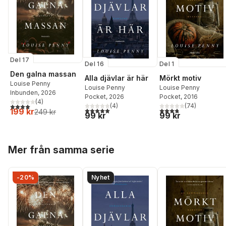
Del 17
Del 16
Del 1
Den galna massan
Alla djävlar är här
Mörkt motiv
Louise Penny
Louise Penny
Louise Penny
Inbunden
, 2026
Pocket
, 2026
Pocket
, 2016
(
4
)
4,0
utav 5 stjärnor. Totalt antal röster:
(
4
)
(
74
)
5,0
utav 5 stjärnor. Totalt antal röster:
3,8
utav 5 stjärnor. Tota
199 kr
249 kr
99 kr
99 kr
Hoppa över listan
Mer från samma serie
-20%
Nyhet