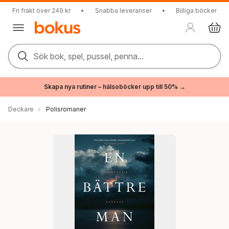
Fri frakt över 249 kr
•
Snabba leveranser
•
Billiga böcker
Sök bok, spel, pussel, penna...
Skapa nya rutiner – hälsoböcker upp till 50% →
Deckare
Polisromaner