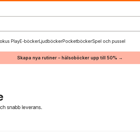
okus Play
E-böcker
Ljudböcker
Pocketböcker
Spel och pussel
Skapa nya rutiner – hälsoböcker upp till 50% →
e
 och snabb leverans.