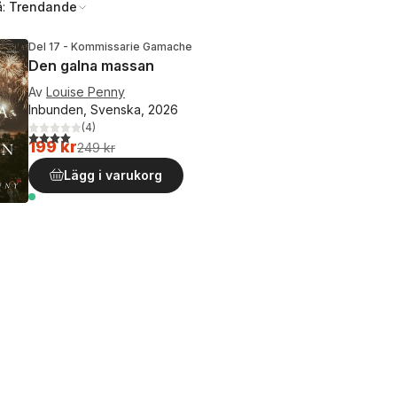
å:
Trendande
Del 17 - Kommissarie Gamache
Den galna massan
Av
Louise Penny
Inbunden, Svenska, 2026
(
4
)
4,0
utav 5 stjärnor. Totalt antal röster:
199 kr
249 kr
Lägg i varukorg