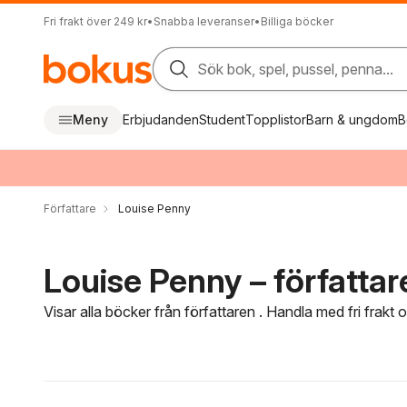
Fri frakt över 249 kr
•
Snabba leveranser
•
Billiga böcker
Sök bok, spel, pussel, penna...
Meny
Erbjudanden
Student
Topplistor
Barn & ungdom
B
Författare
Louise Penny
Louise Penny – författar
Visar alla böcker från författaren . Handla med fri frakt
Hoppa över filtreringsmeny