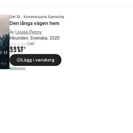
Del 10 - Kommissarie Gamache
Den långa vägen hem
Av
Louise Penny
Inbunden, Svenska, 2020
(
38
)
4,4
utav 5 stjärnor. Totalt antal röster:
33 kr
Lägg i varukorg
Skickas