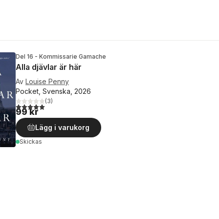
Del 16 - Kommissarie Gamache
Alla djävlar är här
Av
Louise Penny
Pocket, Svenska, 2026
(
3
)
5,0
utav 5 stjärnor. Totalt antal röster:
99 kr
Lägg i varukorg
Skickas