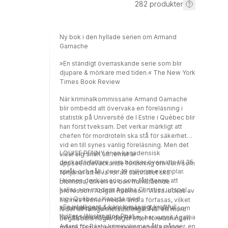
282
produkter
Ny bok i den hyllade serien om Armand
Gamache
»En ständigt överraskande serie som blir
djupare & mörkare med tiden.« The New York
Times Book Review
När kriminalkommissarie Armand Gamache
blir ombedd att övervaka en föreläsning i
statistik på Université de l Estrie i Québec blir
han först tveksam. Det verkar märkligt att
chefen för mordroteln ska stå för säkerheten
vid en till synes vanlig föreläsning. Men det
LOUISE PENNY är en kanadensisk
visar sig snart att temat är
deckarförfattare vars böcker översatts till 35
uppseendeväckande forskning om vem som
språk och sålt i över 19 miljoner exemplar.
förtjänar att leva för att samhället ska
Hennes deckarserie, som fått henne att
blomstra, driven av den framstående
kallas »en modern Agatha Christie«, utspelar
professorn Abigail Robinson. Vissa lockas av
sig i Québec i Kanada med
hennes teorier medan andra förfasas, vilket
»En intelligent & känslomässigt kraftfull
kriminalkommissarie Armand Gamache som
leder till farliga motsättningar. När ett mord
thriller.« Washington Post
huvudperson. Louise Penny har vunnit Agatha
begås bara några dagar efter föreläsningen
Award för Bästa kriminalroman åtta gånger, en
måste Gamache lägga sina egna känslor