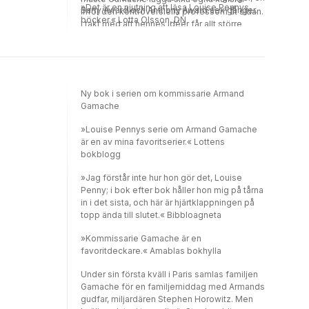
»Det är en njutning att läsa Louise Pennys
Barry Award och Anthony Award sex gånger.
inför den kontroversiella professorn åt sidan.
böcker.« Lotta Olsson, DN
I takt med att hennes idéer får allt större
genomslag suddas gränserna mellan gott
och ont ut – och utredningen slår in på ett
obehagligt spår som kommer skrämmande
nära Gamache själv. I översättning av Carla
Wiberg.
Ny bok i serien om kommissarie Armand
Gamache
»Louise Pennys serie om Armand Gamache
är en av mina favoritserier.« Lottens
bokblogg
»Jag förstår inte hur hon gör det, Louise
Penny; i bok efter bok håller hon mig på tårna
in i det sista, och här är hjärtklappningen på
topp ända till slutet.« Bibbloagneta
»Kommissarie Gamache är en
favoritdeckare.« Amablas bokhylla
Under sin första kväll i Paris samlas familjen
Gamache för en familjemiddag med Armands
gudfar, miljardären Stephen Horowitz. Men