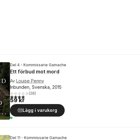
Del 4 - Kommissarie Gamache
Ett förbud mot mord
Av
Louise Penny
Inbunden, Svenska, 2015
(
26
)
4,0
utav 5 stjärnor. Totalt antal röster:
59 kr
Lägg i varukorg
Del 11 - Kommissarie Gamache