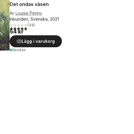
Det ondas väsen
Av
Louise Penny
Inbunden, Svenska, 2021
(
34
)
4,8
utav 5 stjärnor. Totalt antal röster:
54 kr
Lägg i varukorg
Skickas