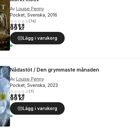
Av
Louise Penny
Pocket, Svenska, 2016
(
74
)
3,8
utav 5 stjärnor. Totalt antal röster:
99 kr
Lägg i varukorg
Nådastöt / Den grymmaste månaden
Av
Louise Penny
Pocket, Svenska, 2023
(
7
)
4,1
utav 5 stjärnor. Totalt antal röster:
99 kr
Lägg i varukorg