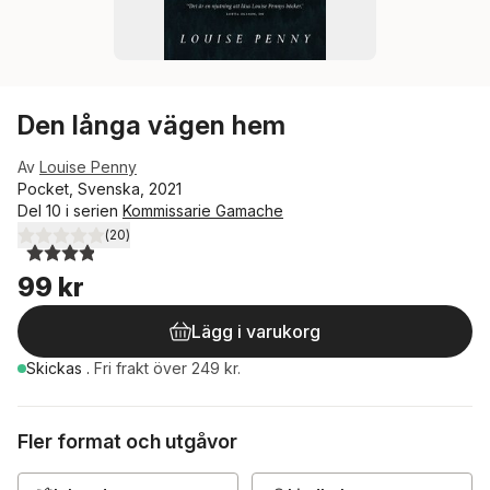
Den långa vägen hem
Av
Louise Penny
Pocket, Svenska, 2021
Del 10 i serien
Kommissarie Gamache
(
20
)
3,9
utav 5 stjärnor. Totalt antal röster:
99 kr
Lägg i varukorg
Skickas
.
Fri frakt över 249 kr.
Fler format och utgåvor