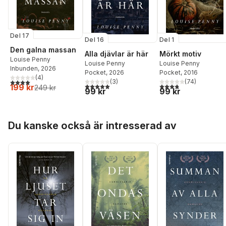
Del 17
Del 16
Del 1
Den galna massan
Alla djävlar är här
Mörkt motiv
Louise Penny
Louise Penny
Louise Penny
Inbunden
, 2026
Pocket
, 2026
Pocket
, 2016
(
4
)
4,0
utav 5 stjärnor. Totalt antal röster:
(
3
)
(
74
)
5,0
utav 5 stjärnor. Totalt antal röster:
3,8
utav 5 stjärnor. Tota
199 kr
249 kr
99 kr
99 kr
Hoppa över listan
Du kanske också är intresserad av