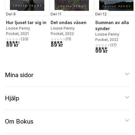
Del 9
Del 11
Del 12
Hur ljuset tar sig in
Det ondas väsen
Summan av alla
Louise Penny
Louise Penny
synder
Pocket
, 2021
Pocket
, 2022
Louise Penny
(
33
)
(
11
)
Pocket
, 2022
4,4
utav 5 stjärnor. Totalt antal röster:
4,1
utav 5 stjärnor. Totalt antal röster:
89 kr
89 kr
(
17
)
4,2
utav 5 stjärnor. Tota
99 kr
Mina sidor
Hjälp
Om Bokus