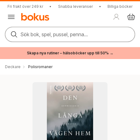
Fri frakt över 249 kr
•
Snabba leveranser
•
Billiga böcker
Sök bok, spel, pussel, penna...
Skapa nya rutiner – hälsoböcker upp till 50% →
Deckare
Polisromaner