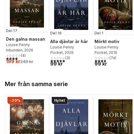
Del 17
Del 16
Del 1
Den galna massan
Alla djävlar är här
Mörkt motiv
Louise Penny
Louise Penny
Louise Penny
Inbunden
, 2026
Pocket
, 2026
Pocket
, 2016
(
4
)
4,0
utav 5 stjärnor. Totalt antal röster:
(
3
)
(
74
)
5,0
utav 5 stjärnor. Totalt antal röster:
3,8
utav 5 stjärnor. Tota
199 kr
249 kr
99 kr
99 kr
Hoppa över listan
Mer från samma serie
-20%
Nyhet