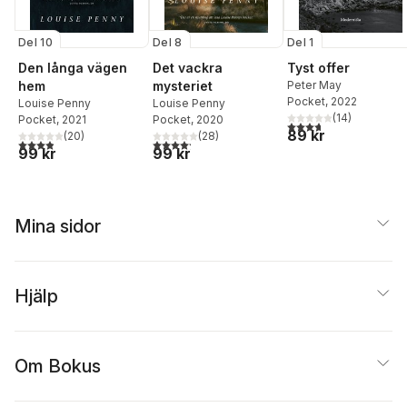
Del 10
Del 8
Del 1
Den långa vägen
Det vackra
Tyst offer
hem
mysteriet
Peter May
Pocket
, 2022
Louise Penny
Louise Penny
(
14
)
Pocket
, 2021
Pocket
, 2020
3,7
utav 5 stjärnor. Tota
89 kr
(
20
)
(
28
)
3,9
utav 5 stjärnor. Totalt antal röster:
4,2
utav 5 stjärnor. Totalt antal röster:
99 kr
99 kr
Mina sidor
Hjälp
Om Bokus