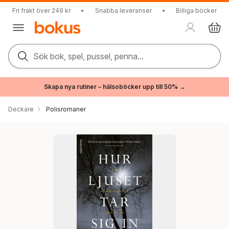
Fri frakt över 249 kr
•
Snabba leveranser
•
Billiga böcker
Sök bok, spel, pussel, penna...
Skapa nya rutiner – hälsoböcker upp till 50% →
Deckare
Polisromaner