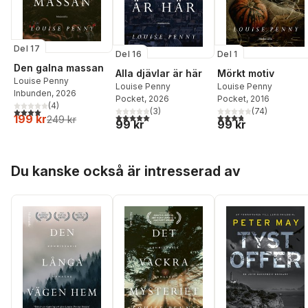
Del 17
Del 16
Del 1
Den galna massan
Alla djävlar är här
Mörkt motiv
Louise Penny
Louise Penny
Louise Penny
Inbunden
, 2026
Pocket
, 2026
Pocket
, 2016
(
4
)
4,0
utav 5 stjärnor. Totalt antal röster:
(
3
)
(
74
)
5,0
utav 5 stjärnor. Totalt antal röster:
3,8
utav 5 stjärnor. Tota
199 kr
249 kr
99 kr
99 kr
Hoppa över listan
Du kanske också är intresserad av