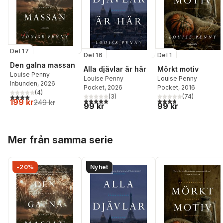
Del 17
Del 16
Del 1
Den galna massan
Alla djävlar är här
Mörkt motiv
Louise Penny
Louise Penny
Louise Penny
Inbunden
, 2026
Pocket
, 2026
Pocket
, 2016
(
4
)
4,0
utav 5 stjärnor. Totalt antal röster:
(
3
)
(
74
)
5,0
utav 5 stjärnor. Totalt antal röster:
3,8
utav 5 stjärnor. Tota
199 kr
249 kr
99 kr
99 kr
Hoppa över listan
Mer från samma serie
-20%
Nyhet