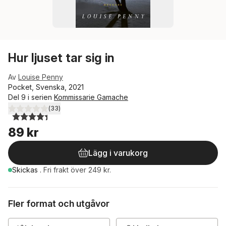
Hur ljuset tar sig in
Av
Louise Penny
Pocket, Svenska, 2021
Del 9 i serien
Kommissarie Gamache
(
33
)
4,4
utav 5 stjärnor. Totalt antal röster:
89 kr
Lägg i varukorg
Skickas
.
Fri frakt över 249 kr.
Fler format och utgåvor