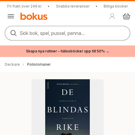
Fri frakt över 249 kr
•
Snabba leveranser
•
Billiga böcker
Sök bok, spel, pussel, penna...
Skapa nya rutiner – hälsoböcker upp till 50% →
Deckare
Polisromaner