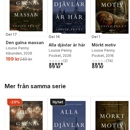
Del 17
Del 16
Del 1
Den galna massan
Alla djävlar är här
Mörkt motiv
Louise Penny
Louise Penny
Louise Penny
Inbunden
, 2026
Pocket
, 2026
Pocket
, 2016
199 kr
249 kr
(
2
)
(
74
)
5,0
utav 5 stjärnor. Totalt antal röster:
3,8
utav 5 stjärnor. Tota
99 kr
89 kr
Hoppa över listan
Mer från samma serie
-20%
Nyhet