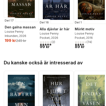
Del 17
Del 16
Del 1
Den galna massan
Alla djävlar är här
Mörkt motiv
Louise Penny
Louise Penny
Louise Penny
Inbunden
, 2026
Pocket
, 2026
Pocket
, 2016
199 kr
249 kr
(
2
)
(
74
)
5,0
utav 5 stjärnor. Totalt antal röster:
3,8
utav 5 stjärnor. Tota
99 kr
89 kr
Hoppa över listan
Du kanske också är intresserad av