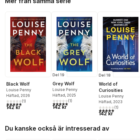
Mer från samma serie
Del 19
Del 18
Grey Wolf
Black Wolf
World of
Louise Penny
Louise Penny
Curiosities
Häftad
, 2025
Häftad
, 2026
Louise Penny
(
1
)
(
1
)
Häftad
, 2023
5,0
utav 5 stjärnor. Totalt antal röster:
5,0
utav 5 stjärnor. Totalt antal röster:
142 kr
142 kr
(
1
)
5,0
utav 5 stjärnor. Tota
142 kr
Hoppa över listan
Du kanske också är intresserad av