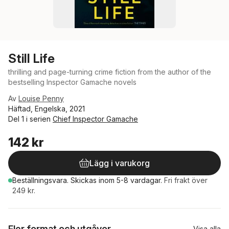
Still Life
thrilling and page-turning crime fiction from the author of the
bestselling Inspector Gamache novels
Av
Louise Penny
Häftad, Engelska, 2021
Del 1 i serien
Chief Inspector Gamache
142 kr
Lägg i varukorg
Beställningsvara.
Skickas
inom 5-8 vardagar
.
Fri frakt över
249 kr.
Fler format och utgåvor
Visa alla