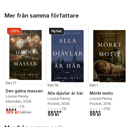
Hoppa över listan
Mer från samma författare
-20%
Nyhet
Del 17
Del 16
Del 1
Den galna massan
Alla djävlar är här
Mörkt motiv
Louise Penny
Louise Penny
Louise Penny
Inbunden
, 2026
Pocket
, 2026
Pocket
, 2016
(
3
)
3,7
utav 5 stjärnor. Totalt antal röster:
(
3
)
(
74
)
5,0
utav 5 stjärnor. Totalt antal röster:
3,8
utav 5 stjärnor. Tota
199 kr
249 kr
99 kr
99 kr
Hoppa över listan