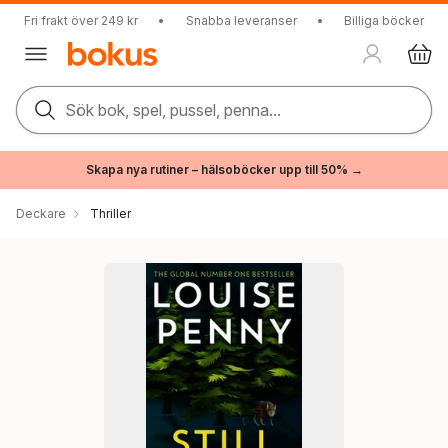
Fri frakt över 249 kr
•
Snabba leveranser
•
Billiga böcker
Sök bok, spel, pussel, penna...
Skapa nya rutiner – hälsoböcker upp till 50% →
Deckare
Thriller