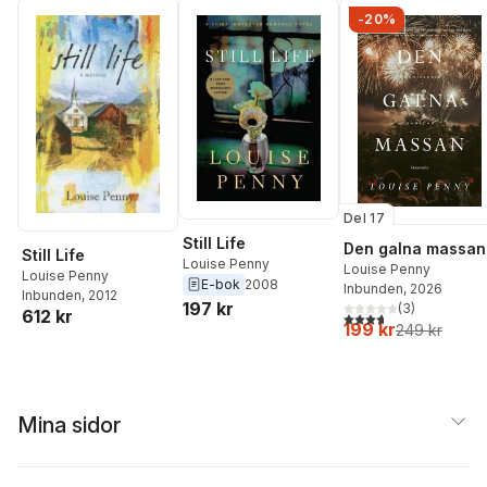
-20%
Del 17
Still Life
Den galna massan
Still Life
Louise Penny
Louise Penny
Louise Penny
E-bok
2008
Inbunden
, 2026
Inbunden
, 2012
197 kr
(
3
)
612 kr
3,7
utav 5 stjärnor. Tota
199 kr
249 kr
Mina sidor