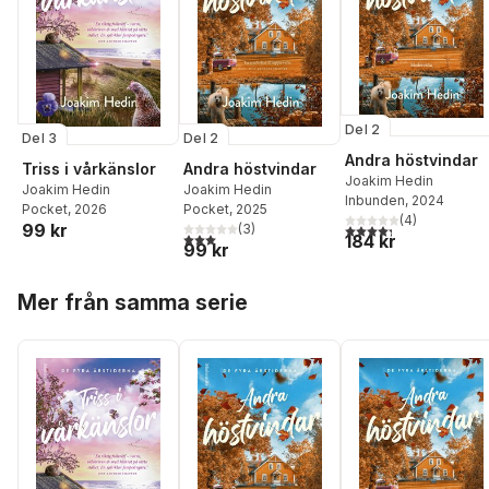
Del 2
Del 3
Del 2
Andra höstvindar
Triss i vårkänslor
Andra höstvindar
Joakim Hedin
Joakim Hedin
Joakim Hedin
Inbunden
, 2024
Pocket
, 2026
Pocket
, 2025
(
4
)
99 kr
4,3
utav 5 stjärnor. Tota
(
3
)
3,0
utav 5 stjärnor. Totalt antal röster:
184 kr
99 kr
Hoppa över listan
Mer från samma serie