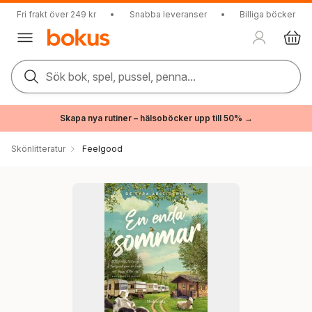
Fri frakt över 249 kr
•
Snabba leveranser
•
Billiga böcker
Sök bok, spel, pussel, penna...
Skapa nya rutiner – hälsoböcker upp till 50% →
Skönlitteratur
Feelgood