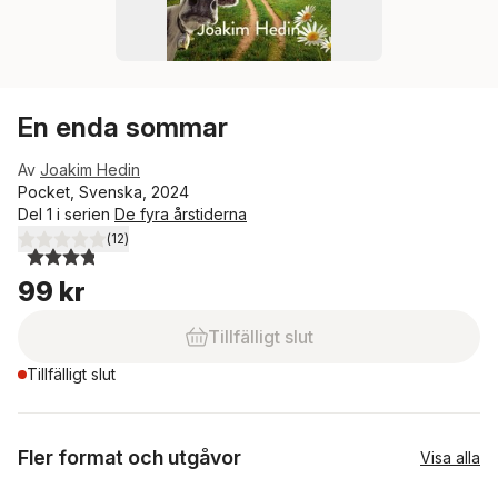
En enda sommar
Av
Joakim Hedin
Pocket, Svenska, 2024
Del 1 i serien
De fyra årstiderna
(
12
)
3,8
utav 5 stjärnor. Totalt antal röster:
99 kr
Tillfälligt slut
Tillfälligt slut
Fler format och utgåvor
Visa alla