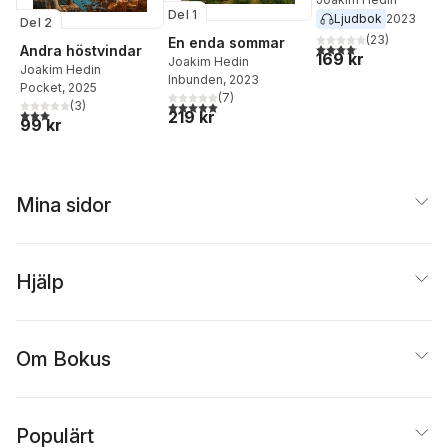
Del 1
Ljudbok
2023
Del 2
(
23
)
En enda sommar
4,1
utav 5 stjärnor. Total
Andra höstvindar
169 kr
Joakim Hedin
Joakim Hedin
Inbunden
, 2023
Pocket
, 2025
(
7
)
5,0
utav 5 stjärnor. Totalt antal röster:
(
3
)
3,0
utav 5 stjärnor. Totalt antal röster:
219 kr
99 kr
Mina sidor
Hjälp
Om Bokus
Populärt