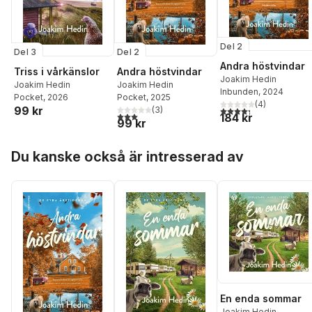
Del 2
Del 3
Del 2
Andra höstvindar
Triss i vårkänslor
Andra höstvindar
Joakim Hedin
Joakim Hedin
Joakim Hedin
Inbunden
, 2024
Pocket
, 2026
Pocket
, 2025
(
4
)
99 kr
4,3
utav 5 stjärnor. Tota
(
3
)
3,0
utav 5 stjärnor. Totalt antal röster:
184 kr
99 kr
Hoppa över listan
Du kanske också är intresserad av
En enda sommar
Joakim Hedin