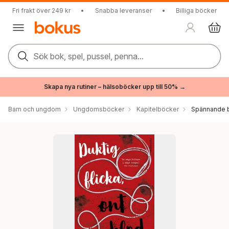
Fri frakt över 249 kr
•
Snabba leveranser
•
Billiga böcker
Sök bok, spel, pussel, penna...
Skapa nya rutiner – hälsoböcker upp till 50% →
Barn och ungdom
Ungdomsböcker
Kapitelböcker
Spännande b