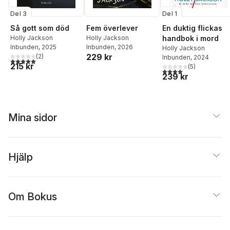
Del 3
Del 1
Så gott som död
Fem överlever
En duktig flickas
Holly Jackson
Holly Jackson
handbok i mord
Inbunden
, 2025
Inbunden
, 2026
Holly Jackson
229 kr
(
2
)
Inbunden
, 2024
5,0
utav 5 stjärnor. Totalt antal röster:
215 kr
(
5
)
4,0
utav 5 stjärnor. Tota
239 kr
Mina sidor
Hjälp
Om Bokus