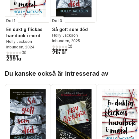
Del 1
Del 3
En duktig flickas
Så gott som död
handbok i mord
Holly Jackson
Inbunden
, 2025
Holly Jackson
(
2
)
Inbunden
, 2024
5,0
utav 5 stjärnor. Totalt antal röster:
215 kr
(
5
)
4,0
utav 5 stjärnor. Totalt antal röster:
239 kr
Hoppa över listan
Du kanske också är intresserad av