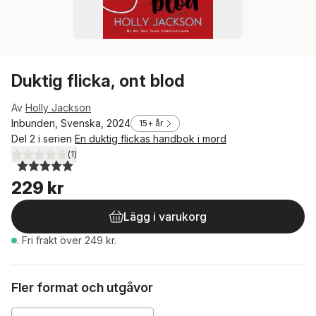
Duktig flicka, ont blod
Av
Holly Jackson
Inbunden, Svenska, 2024
15+ år
Del 2 i serien
En duktig flickas handbok i mord
(
1
)
5,0
utav 5 stjärnor. Totalt antal röster:
229 kr
Lägg i varukorg
.
Fri frakt över 249 kr.
Fler format och utgåvor