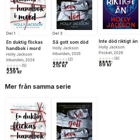
Del 1
Del 3
Inte död riktigt än
En duktig flickas
Så gott som död
Holly Jackson
handbok i mord
Holly Jackson
Pocket
, 2026
Inbunden
, 2025
Holly Jackson
(
6
)
(
2
)
Inbunden
, 2024
4,3
utav 5 stjärnor. Tota
5,0
utav 5 stjärnor. Totalt antal röster:
89 kr
215 kr
(
5
)
4,0
utav 5 stjärnor. Totalt antal röster:
239 kr
Hoppa över listan
Mer från samma serie