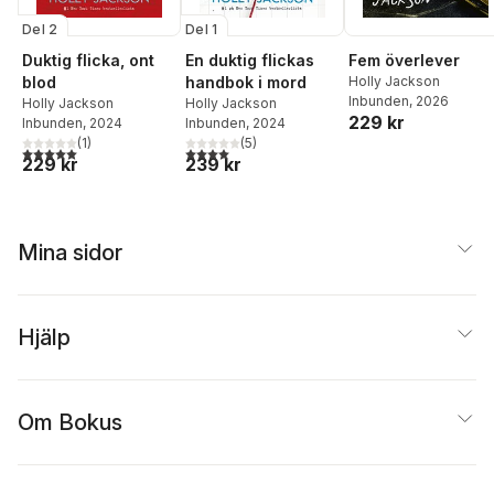
Del 2
Del 1
Duktig flicka, ont
En duktig flickas
Fem överlever
blod
handbok i mord
Holly Jackson
Inbunden
, 2026
Holly Jackson
Holly Jackson
229 kr
Inbunden
, 2024
Inbunden
, 2024
(
1
)
(
5
)
5,0
utav 5 stjärnor. Totalt antal röster:
4,0
utav 5 stjärnor. Totalt antal röster:
229 kr
239 kr
Mina sidor
Hjälp
Om Bokus