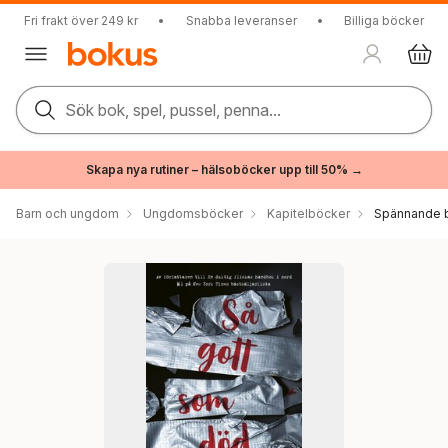
Fri frakt över 249 kr
•
Snabba leveranser
•
Billiga böcker
Sök bok, spel, pussel, penna...
Skapa nya rutiner – hälsoböcker upp till 50% →
Barn och ungdom
Ungdomsböcker
Kapitelböcker
Spännande b