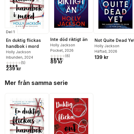
Del 1
Inte död riktigt än
Not Quite Dead Ye
En duktig flickas
Holly Jackson
Holly Jackson
handbok i mord
Pocket
, 2026
Häftad
, 2026
Holly Jackson
(
6
)
139 kr
Inbunden
, 2024
4,3
utav 5 stjärnor. Totalt antal röster:
89 kr
(
5
)
4,0
utav 5 stjärnor. Totalt antal röster:
239 kr
Hoppa över listan
Mer från samma serie