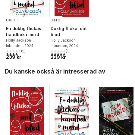
Del 1
Del 2
En duktig flickas
Duktig flicka, ont
handbok i mord
blod
Holly Jackson
Holly Jackson
Inbunden
, 2024
Inbunden
, 2024
(
5
)
(
1
)
4,0
utav 5 stjärnor. Totalt antal röster:
5,0
utav 5 stjärnor. Totalt antal röster:
239 kr
229 kr
Hoppa över listan
Du kanske också är intresserad av