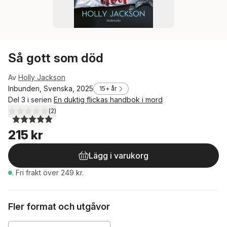
Så gott som död
Av
Holly Jackson
Inbunden, Svenska, 2025
15+ år
Del 3 i serien
En duktig flickas handbok i mord
(
2
)
5,0
utav 5 stjärnor. Totalt antal röster:
215 kr
Lägg i varukorg
.
Fri frakt över 249 kr.
Fler format och utgåvor