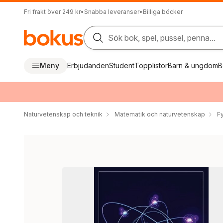
Fri frakt över 249 kr
•
Snabba leveranser
•
Billiga böcker
Sök bok, spel, pussel, penna...
Meny
Erbjudanden
Student
Topplistor
Barn & ungdom
B
Naturvetenskap och teknik
Matematik och naturvetenskap
F