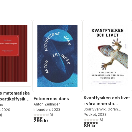
s matematiska
Kvantfysiken och livet
Fotonernas dans
partikelfysik
: våra innersta
Anton Zeilinger
ntmekanik för
mé
mekanismer och
Joar Svanvik
,
Göran
Inbunden
, 2023
, 2020
ieskolan
Johnsson
Pocket
, 2023
,
Ingemar
(
3
)
världarna omkring oss
1
)
3,3
utav 5 stjärnor. Totalt antal röster:
stjärnor. Totalt antal röster:
295 kr
Ernberg
,
(
Göran Wendin
6
)
,
4,7
utav 5 stjärnor. Totalt ant
89 kr
Tomas Lindblad