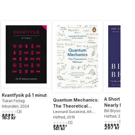
Kvantfysik på 1 minut
A Short Histor
Quantum Mechanics:
Tukan Förlag
Nearly Everyt
The Theoretical
Inbunden
, 2024
Bill Bryson
Minimum
Leonard Susskind
,
Art
(
3
)
4,3
utav 5 stjärnor. Totalt antal röster:
Häftad
, 2004
163 kr
Friedman
Häftad
, 2015
(
1
)
(
2
)
5,0
utav 5 stjärnor.
al röster:
4,5
utav 5 stjärnor. Totalt antal röster:
297 kr
141 kr