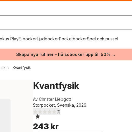
okus Play
E-böcker
Ljudböcker
Pocketböcker
Spel och pussel
Skapa nya rutiner – hälsoböcker upp till 50% →
ysik
Kvantfysik
Kvantfysik
Av
Christer Liebgott
Storpocket, Svenska, 2026
(
1
)
1,0
utav 5 stjärnor. Totalt antal röster:
243 kr