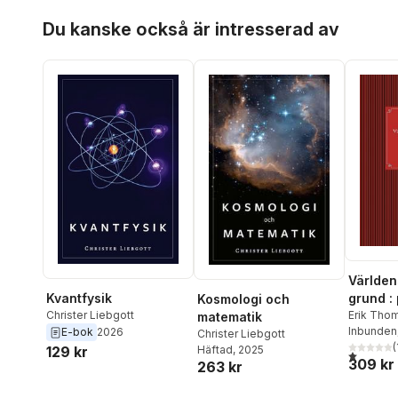
Hoppa över listan
Du kanske också är intresserad av
Världen
Kvantfysik
grund : 
Kosmologi och
Christer Liebgott
och kva
Erik Tho
matematik
Inbunden
E-bok
2026
gymnas
Christer Liebgott
(
129 kr
Häftad
, 2025
1,0
utav 5 
309 kr
263 kr