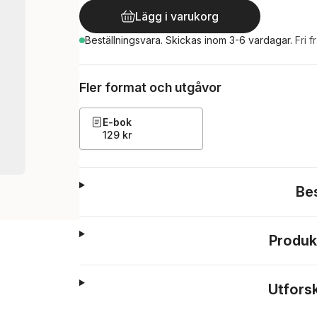
Lägg i varukorg
Beställningsvara.
Skickas
inom 3-6 vardagar
.
Fri f
Fler format och utgåvor
E-bok
129 kr
Be
Produk
Utfors