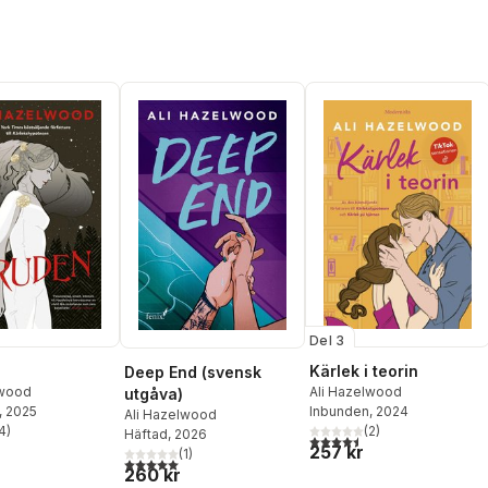
Del 3
Kärlek i teorin
Deep End (svensk
lwood
Ali Hazelwood
utgåva)
, 2025
Inbunden
, 2024
Ali Hazelwood
4
)
(
2
)
Häftad
, 2026
stjärnor. Totalt antal röster:
4,5
utav 5 stjärnor. Totalt ant
257 kr
(
1
)
5,0
utav 5 stjärnor. Totalt antal röster:
260 kr