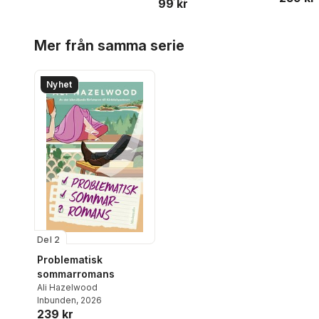
99 kr
Hoppa över listan
Mer från samma serie
Nyhet
Del 2
Problematisk
sommarromans
Ali Hazelwood
Inbunden
, 2026
239 kr