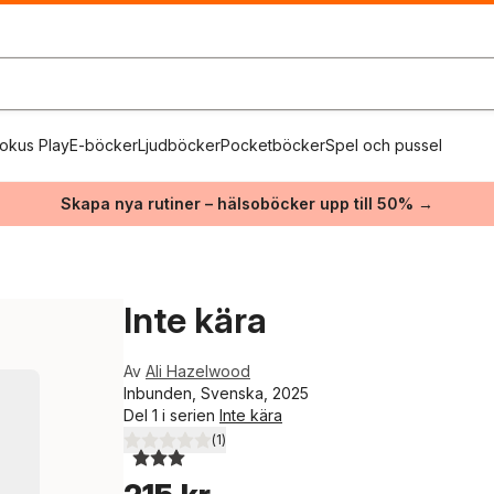
okus Play
E-böcker
Ljudböcker
Pocketböcker
Spel och pussel
Skapa nya rutiner – hälsoböcker upp till 50% →
Inte kära
Av
Ali Hazelwood
Inbunden, Svenska, 2025
Del 1 i serien
Inte kära
(
1
)
3,0
utav 5 stjärnor. Totalt antal röster: