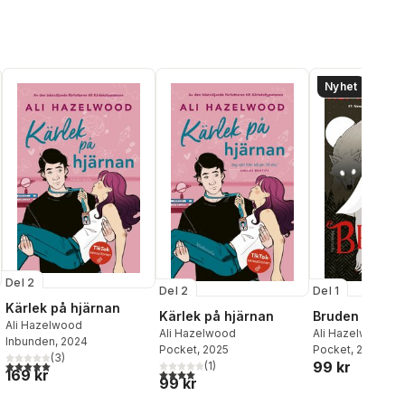
Nyhet
Del 2
Del 2
Del 1
Kärlek på hjärnan
Kärlek på hjärnan
Bruden
Ali Hazelwood
Ali Hazelwood
Ali Hazelwood
Inbunden
, 2024
Pocket
, 2025
Pocket
, 2026
(
3
)
al röster:
5,0
utav 5 stjärnor. Totalt antal röster:
99 kr
(
1
)
169 kr
4,0
utav 5 stjärnor. Totalt antal röster:
99 kr