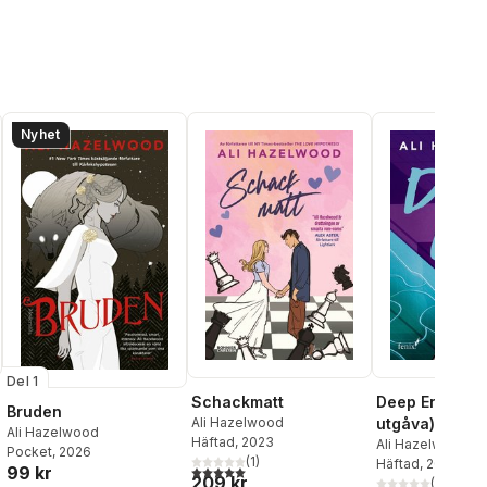
Nyhet
Del 1
Schackmatt
Deep End (sv
Bruden
Ali Hazelwood
utgåva)
Ali Hazelwood
Häftad
, 2023
Ali Hazelwood
Pocket
, 2026
(
1
)
Häftad
, 2026
99 kr
5,0
utav 5 stjärnor. Totalt antal röster:
209 kr
(
1
)