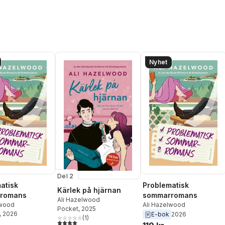
Nyhet
Del 2
atisk
Problematisk
Kärlek på hjärnan
romans
sommarromans
Ali Hazelwood
lwood
Ali Hazelwood
Pocket
, 2025
, 2026
E-bok
2026
(
1
)
4,0
utav 5 stjärnor. Totalt antal röster: