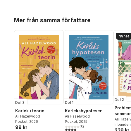
Hoppa över listan
Mer från samma författare
Nyhet
Del 2
Del 3
Del 1
Problem
Kärlek i teorin
Kärlekshypotesen
sommar
Ali Hazelwood
Ali Hazelwood
Ali Haze
Pocket
, 2026
Pocket
, 2025
Inbunden
99 kr
(
5
)
3,8
utav 5 stjärnor. Totalt antal röster:
239 kr