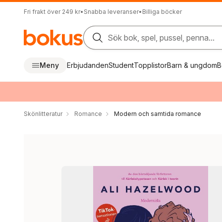
Fri frakt över 249 kr
•
Snabba leveranser
•
Billiga böcker
Sök bok, spel, pussel, penna...
Meny
Erbjudanden
Student
Topplistor
Barn & ungdom
B
Skönlitteratur
Romance
Modern och samtida romance