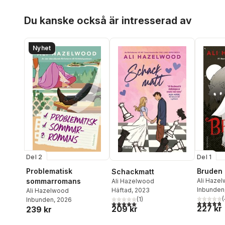
Hoppa över listan
Du kanske också är intresserad av
Nyhet
Del 2
Del 1
Problematisk
Bruden
Schackmatt
sommarromans
Ali Haze
Ali Hazelwood
Inbunden
Häftad
, 2023
Ali Hazelwood
(
(
1
)
Inbunden
, 2026
4,8
utav 5 
5,0
utav 5 stjärnor. Totalt antal röster:
227 kr
209 kr
239 kr