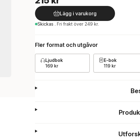
215 kr
Lägg i varukorg
Skickas
.
Fri frakt över 249 kr.
Fler format och utgåvor
Ljudbok
E-bok
169 kr
119 kr
Be
Produk
Utfors