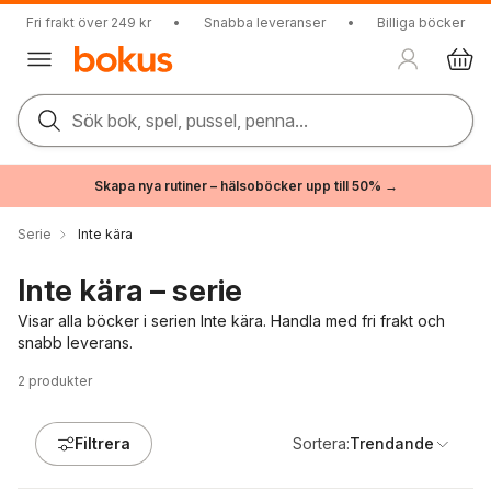
Fri frakt över 249 kr
•
Snabba leveranser
•
Billiga böcker
Sök bok, spel, pussel, penna...
Skapa nya rutiner – hälsoböcker upp till 50% →
Serie
Inte kära
Inte kära – serie
Visar alla böcker i serien Inte kära. Handla med fri frakt och
snabb leverans.
2
produkter
Filtrera
Sortera:
Trendande