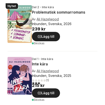
Nyhet
Del 2 - Inte kära
Problematisk sommarromans
Av
Ali Hazelwood
Inbunden, Svenska, 2026
239 kr
Lägg till
Skickas
Del 1 - Inte kära
Inte kära
Av
Ali Hazelwood
Inbunden, Svenska, 2025
(
1
)
3,0
utav 5 stjärnor. Totalt antal röster:
215 kr
Lägg till
Skickas