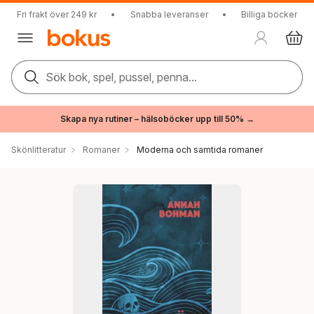
Fri frakt över 249 kr
•
Snabba leveranser
•
Billiga böcker
Sök bok, spel, pussel, penna...
Skapa nya rutiner – hälsoböcker upp till 50% →
Skönlitteratur
Romaner
Moderna och samtida romaner