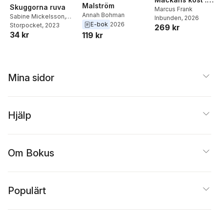
Malström
Skuggorna ruva
Middagar och
Marcus Frank
Annah Bohman
Sabine Mickelsson
,
Inbunden
, 2026
matlådor
E-bok
2026
Linda Andersson
Storpocket
, 2023
,
269 kr
34 kr
Veronica Kronholm
,
119 kr
Annah Bohman
,
Cecilia
Hultberg
,
Ulrika Medén
,
Malin V. Olsson
,
Jenny
Hansson
,
Micha Foss
,
Mina sidor
Anja Moberg
,
Monika
Chanovian
,
C N
Persson
,
Laura Marken
,
Erik Jansson
,
Nina
Hjälp
Ehrgård Ejlertsson
,
Charlotte Dahlström
,
Andreas Lindblad
,
Jörgen Hassler
,
Carina
Persson
,
Phlip
Om Bokus
Stenström
,
Ingbritt Wik
,
Lotta Nakano
,
May
Hallsten
,
Emelie Kempe
Populärt