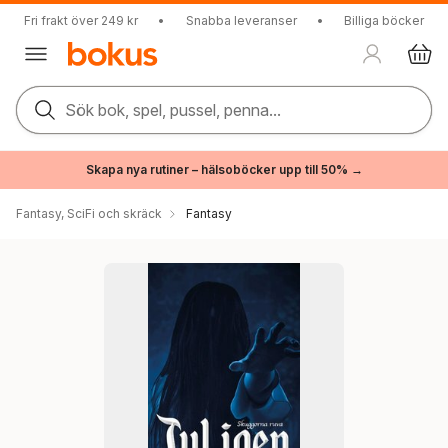
Fri frakt över 249 kr
•
Snabba leveranser
•
Billiga böcker
Sök bok, spel, pussel, penna...
Skapa nya rutiner – hälsoböcker upp till 50% →
Fantasy, SciFi och skräck
Fantasy