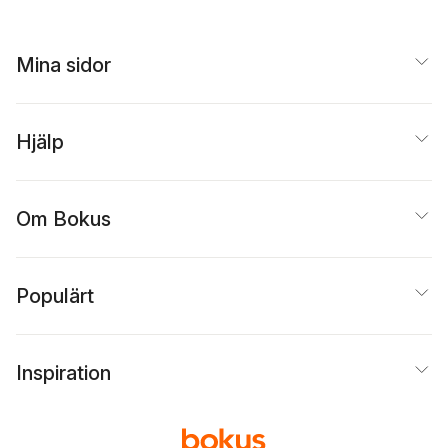
Andersson
,
Philip
Stenström
,
Sarah
Somehagen
,
Angelica
Schachner
,
Cecilia
Mina sidor
Linder
,
Lizette
Lindskog
,
Malin
Rosenfrost
,
Maria
Wallerfrost
,
Linda
Hjälp
Svensson Vendel
,
Henrik Hermansson
,
Yvette Klang
,
Elin
Jäverbrant
,
Monika
Om Bokus
Chanovian
,
Pernilla
Enmark
,
Ulrika Medén
,
Tora Wall
,
Anja Moberg
,
Jessica Eriksson
,
Stefan Holm
,
Pia
Populärt
Sjöholm
,
Emelie Kempe
Inspiration