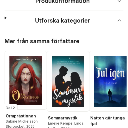
Produktinformation
Utforska kategorier
Hoppa över listan
Mer från samma författare
Del 2
Ormprästinnan
Sommarmystik
Natten går tunga
Sabine Mickelsson
Emelie Kempe
,
Linda
fjät
Storpocket
, 2025