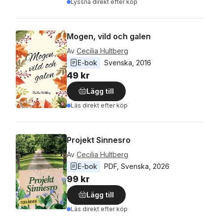
Lyssna direkt efter köp
Mogen, vild och galen
Av
Cecilia Hultberg
E-bok
Svenska
, 
2016
49 kr
Lägg till
Läs direkt efter köp
Projekt Sinnesro
Av
Cecilia Hultberg
E-bok
PDF
, 
Svenska
, 
2026
99 kr
Lägg till
Läs direkt efter köp