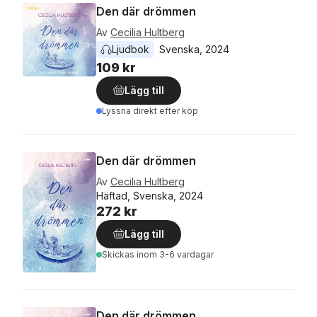
Den där drömmen
Av
Cecilia Hultberg
Ljudbok
Svenska
, 
2024
109 kr
Lägg till
Lyssna direkt efter köp
Den där drömmen
Av
Cecilia Hultberg
Häftad, Svenska, 2024
272 kr
Lägg till
Skickas
inom 3-6 vardagar
Den där drömmen