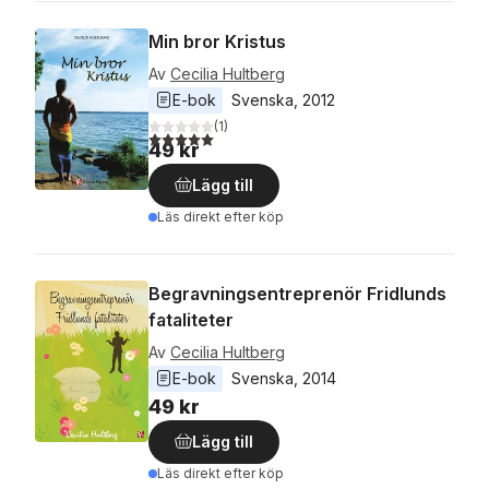
Min bror Kristus
Av
Cecilia Hultberg
E-bok
Svenska
, 
2012
(
1
)
5,0
utav 5 stjärnor. Totalt antal röster:
49 kr
Lägg till
Läs direkt efter köp
Begravningsentreprenör Fridlunds
fataliteter
Av
Cecilia Hultberg
E-bok
Svenska
, 
2014
49 kr
Lägg till
Läs direkt efter köp