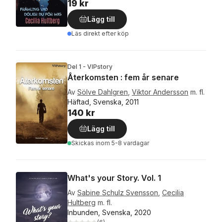
19 kr
Lägg till
Läs direkt efter köp
Del 1 - VIPstory
Återkomsten : fem år senare
Av
Sölve Dahlgren
,
Viktor Andersson
m. fl.
Häftad, Svenska, 2011
140 kr
Lägg till
Skickas
inom 5-8 vardagar
What's your Story. Vol. 1
Av
Sabine Schulz Svensson
,
Cecilia
Hultberg
m. fl.
Inbunden, Svenska, 2020