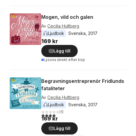
Mogen, vild och galen
Av
Cecilia Hultberg
Ljudbok
Svenska
, 
2017
169 kr
Lägg till
Lyssna direkt efter köp
Begravningsentreprenör Fridlunds
fataliteter
Av
Cecilia Hultberg
Ljudbok
Svenska
, 
2017
(
1
)
4,0
utav 5 stjärnor. Totalt antal röster:
169 kr
Lägg till