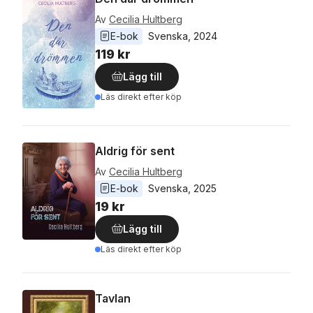
Av
Cecilia Hultberg
E-bok
Svenska
, 
2024
119 kr
Lägg till
Läs direkt efter köp
Aldrig för sent
Av
Cecilia Hultberg
E-bok
Svenska
, 
2025
19 kr
Lägg till
Läs direkt efter köp
Tavlan