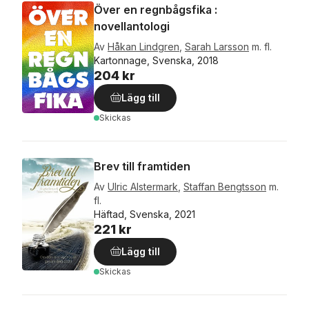
Över en regnbågsfika :
novellantologi
Av
Håkan Lindgren
,
Sarah Larsson
m. fl.
Kartonnage, Svenska, 2018
204 kr
Lägg till
Skickas
Brev till framtiden
Av
Ulric Alstermark
,
Staffan Bengtsson
m.
fl.
Häftad, Svenska, 2021
221 kr
Lägg till
Skickas