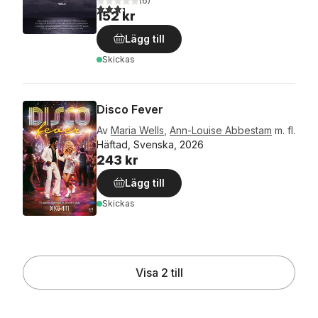
(
6
)
3,3
utav 5 stjärnor. Totalt antal röster:
152 kr
Lägg till
Skickas
Disco Fever
Av
Maria Wells
,
Ann-Louise Abbestam
m. fl.
Häftad, Svenska, 2026
243 kr
Lägg till
Skickas
Visa 2 till