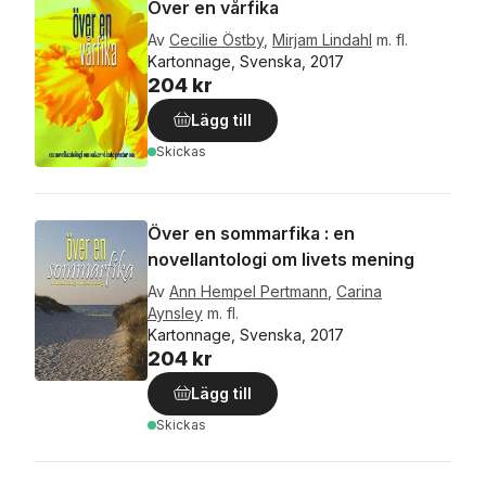
Över en vårfika
Av
Cecilie Östby
,
Mirjam Lindahl
m. fl.
Kartonnage, Svenska, 2017
204 kr
Lägg till
Skickas
Över en sommarfika : en
novellantologi om livets mening
Av
Ann Hempel Pertmann
,
Carina
Aynsley
m. fl.
Kartonnage, Svenska, 2017
204 kr
Lägg till
Skickas