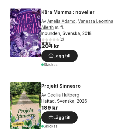
Kära Mamma : noveller
Av
Amelia Adamo
,
Vanessa Leontina
Allerth
m. fl.
Inbunden, Svenska, 2018
(
2
)
2,5
utav 5 stjärnor. Totalt antal röster:
204 kr
Lägg till
Skickas
Projekt Sinnesro
Av
Cecilia Hultberg
Häftad, Svenska, 2026
189 kr
Lägg till
Skickas