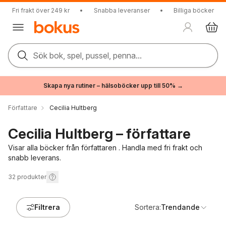
Fri frakt över 249 kr
•
Snabba leveranser
•
Billiga böcker
Sök bok, spel, pussel, penna...
Skapa nya rutiner – hälsoböcker upp till 50% →
Författare
Cecilia Hultberg
Cecilia Hultberg – författare
Visar alla böcker från författaren . Handla med fri frakt och
snabb leverans.
32
produkter
Filtrera
Sortera:
Trendande