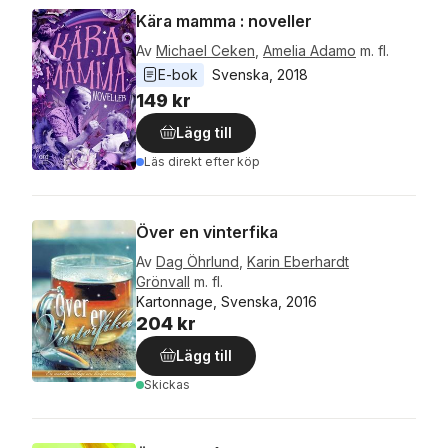
Kära mamma : noveller
Av
Michael Ceken
,
Amelia Adamo
m. fl.
E-bok
Svenska
, 
2018
149 kr
Lägg till
Läs direkt efter köp
Över en vinterfika
Av
Dag Öhrlund
,
Karin Eberhardt
Grönvall
m. fl.
Kartonnage, Svenska, 2016
204 kr
Lägg till
Skickas