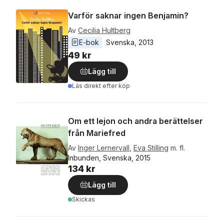
Varför saknar ingen Benjamin?
Av
Cecilia Hultberg
E-bok
Svenska
, 
2013
49 kr
Lägg till
Läs direkt efter köp
Om ett lejon och andra berättelser
från Mariefred
Av
Inger Lernervall
,
Eva Stilling
m. fl.
Inbunden, Svenska, 2015
134 kr
Lägg till
Skickas