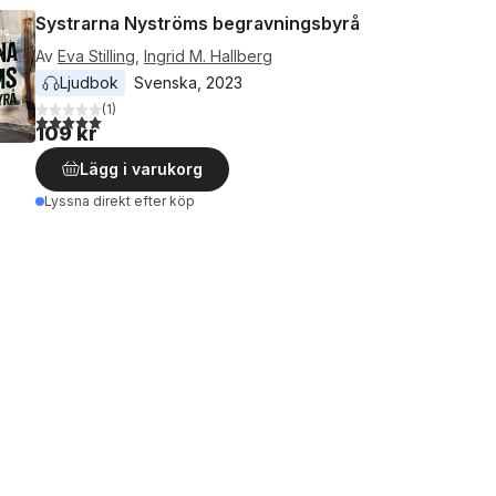
Systrarna Nyströms begravningsbyrå
Av
Eva Stilling
,
Ingrid M. Hallberg
Ljudbok
Svenska
, 
2023
(
1
)
5,0
utav 5 stjärnor. Totalt antal röster:
109 kr
Lägg i varukorg
Lyssna direkt efter köp