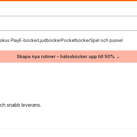
okus Play
E-böcker
Ljudböcker
Pocketböcker
Spel och pussel
Skapa nya rutiner – hälsoböcker upp till 50% →
 och snabb leverans.