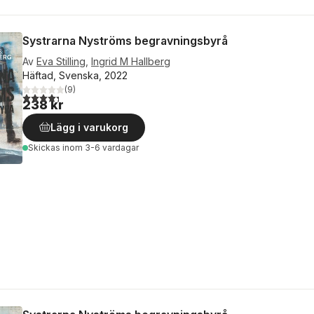
Systrarna Nyströms begravningsbyrå
Av
Eva Stilling
,
Ingrid M Hallberg
Häftad, Svenska, 2022
(
9
)
4,3
utav 5 stjärnor. Totalt antal röster:
238 kr
Lägg i varukorg
Skickas
inom 3-6 vardagar