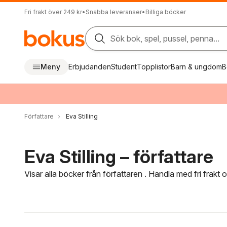
Fri frakt över 249 kr
•
Snabba leveranser
•
Billiga böcker
Sök bok, spel, pussel, penna...
Meny
Erbjudanden
Student
Topplistor
Barn & ungdom
B
Författare
Eva Stilling
Eva Stilling – författare
Visar alla böcker från författaren . Handla med fri frakt
Hoppa över filtreringsmeny