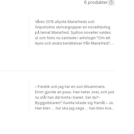
6
produkter
Våren 2015 utlyste Mariefreds och
Gripsholms skrivargrupper en novelltävling
på temat Mariefred. Sjutton noveller valdes
ut och finns nu samlade i antologin ?Om ett
lejon och andra berättelser från Mariefred?. I
boken får du läsa om allt mellan himmel och
jord. Somligt är sant och annat är osant.
Somligt historiskt annat dagsaktuellt. Blev du
nyfiken? Välkommen in!
– Fredrik och jag har en son tillsammans.
Emm gjorde en paus. Han heter Joel, och just
nu står han där borta i baren. Ser du?–
Byggjobbaren? Gunilla lutade sig framåt.– Ja.
Han blev … hur ska jag säga … han blev kvar i
Sverige.Ett nät av lögner och tystnad vävs
runt sanningen om varför Emm Sand lämnar
familjen och sin fyraårige son. När hon
återvänder för att söka upp honom blir mötet