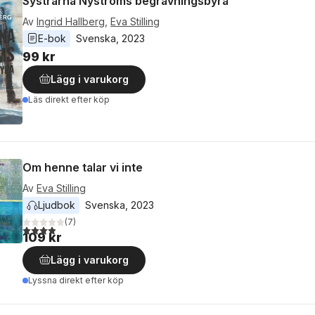
Systrarna Nyströms begravningsbyrå
Av
Ingrid Hallberg
,
Eva Stilling
E-bok
Svenska
, 
2023
99 kr
Lägg i varukorg
Läs direkt efter köp
Om henne talar vi inte
Av
Eva Stilling
Ljudbok
Svenska
, 
2023
(
7
)
3,9
utav 5 stjärnor. Totalt antal röster:
109 kr
Lägg i varukorg
Lyssna direkt efter köp