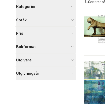
Sorterar p
Kategorier
Böcker
Språk
Skönlitteratur
6
Visa fler
Pris
Visa fler
Bokformat
Utgivare
Utgivningsår