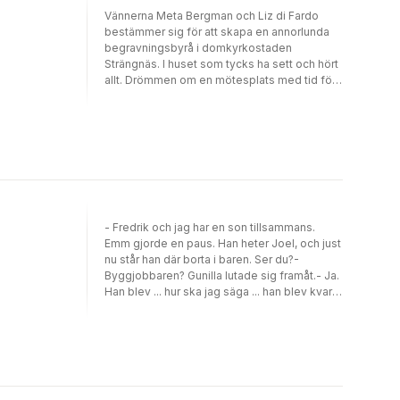
Vännerna Meta Bergman och Liz di Fardo
bestämmer sig för att skapa en annorlunda
begravningsbyrå i domkyrkostaden
Strängnäs. I huset som tycks ha sett och hört
allt. Drömmen om en mötesplats med tid för
samtal, både om ljus och mörker, är från
början Metas. Trots hennes vilja att klara allt
själv, inser hon snart att det behövs en
partner. Liz, som måste kämpa för att våga,
söker nya sammanhang och en omstart efter
en nedbrytande skilsmässa. Snart ansluter
också Amatus Fridell, ett original med poesi i
innerfickan, den udda kyrkoherden Riita
Salisjärvi, bröderna Nesrim tvärs över gatan,
- Fredrik och jag har en son tillsammans.
Metas dominanta mamma Ada, och Eda Lien
Emm gjorde en paus. Han heter Joel, och just
- grannen som visar sig vara expert på
nu står han där borta i baren. Ser du?-
sprängämnen. I tolv kapitel, ett för varje
Byggjobbaren? Gunilla lutade sig framåt.- Ja.
månad under begravningsbyråns första år, tar
Han blev ... hur ska jag säga ... han blev kvar i
sig Meta och Liz an helt väsensskilda
Sverige.Ett nät av lögner och tystnad vävs
begravningsuppdrag som inte bara utmanar
runt sanningen om varför Emm Sand lämnar
deras kompetens utan också ställer
familjen och sin fyraårige son. När hon
relationer och livspussel på prov. När
återvänder för att söka upp honom blir mötet
pandemin drabbar Sverige förändras
både omtumlade och omvälvande. Joel är
förutsättningarna, inte minst för hur
inte längre pojken i hennes drömmar, och