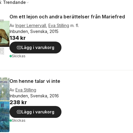
å:
Trendande
Om ett lejon och andra berättelser från Mariefred
Av
Inger Lernervall
,
Eva Stilling
m. fl.
Inbunden, Svenska, 2015
134 kr
Lägg i varukorg
Skickas
Om henne talar vi inte
Av
Eva Stilling
Inbunden, Svenska, 2016
238 kr
Lägg i varukorg
Skickas