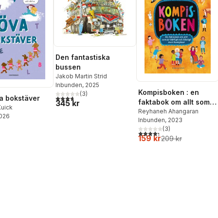
Den fantastiska
bussen
Jakob Martin Strid
Inbunden
, 2025
Kompisboken : en
(
3
)
3,7
utav 5 stjärnor. Totalt antal röster:
va bokstäver
faktabok om allt som
345 kr
Kuick
är härligt och klurigt
Reyhaneh Ahangaran
2026
Inbunden
, 2023
med kompisar
(
3
)
4,3
utav 5 stjärnor. Totalt ant
159 kr
209 kr