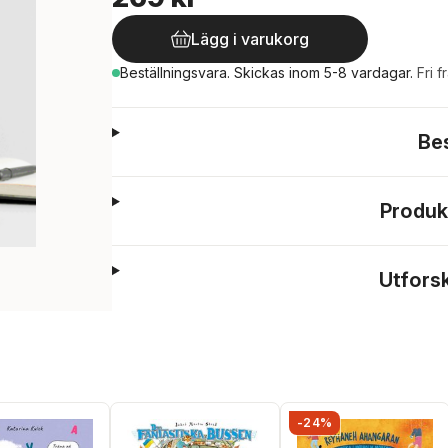
Lägg i varukorg
Beställningsvara.
Skickas
inom 5-8 vardagar
.
Fri f
Be
Produk
Utfors
-24%