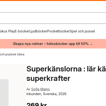
okus Play
E-böcker
Ljudböcker
Pocketböcker
Spel och pussel
Skapa nya rutiner – hälsoböcker upp till 50% →
och psykisk hälsa
Superkänslorna : lär k
superkrafter
Av
Sofie Mamo
Inbunden, Svenska, 2026
269 kr