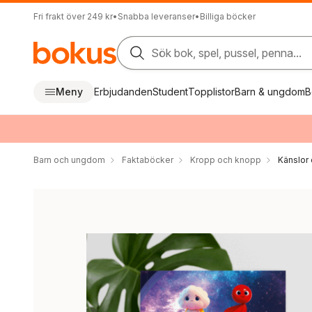
Fri frakt över 249 kr
•
Snabba leveranser
•
Billiga böcker
Sök bok, spel, pussel, penna...
Meny
Erbjudanden
Student
Topplistor
Barn & ungdom
B
Barn och ungdom
Faktaböcker
Kropp och knopp
Känslor 