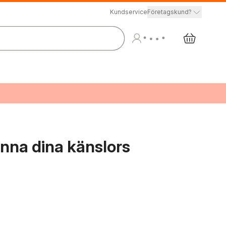
Kundservice
Företagskund?
änna dina känslors