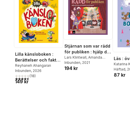
Stjärnan som var rädd
för publiken : hjälp ditt
Lilla känsloboken :
barn att hantera
Lars Klintwall
,
Amanda
Läs : ö
Berättelser och fakta
LeCorney
Inbunden
, 2021
social ångest
Katarina 
om känslor
Reyhaneh Ahangaran
194 kr
Häftad
, 
Inbunden
, 2026
87 kr
(
18
)
4,6
utav 5 stjärnor. Totalt antal röster:
149 kr