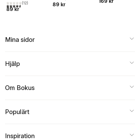
169 kr
(
12
)
89 kr
4,6
utav 5 stjärnor. Totalt antal röster:
89 kr
Mina sidor
Hjälp
Om Bokus
Populärt
Inspiration