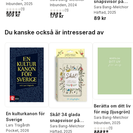
snapsvisor på
Inbunden
, 2025
Inbunden
, 2024
tillbaka (svart)
kända melodier
Sara Bang-Melchior
(
1
)
(
1
)
5,0
utav 5 stjärnor. Totalt antal röster:
Häftad
, 2025
4,0
utav 5 stjärnor. Totalt antal röster:
169 kr
179 kr
89 kr
Hoppa över listan
Du kanske också är intresserad av
Berätta om ditt liv
för mig (ljusgrön)
En kulturkanon för
Skål! 34 glada
Sara Bang-Melchior
Sverige
snapsvisor på
Inbunden
, 2025
Lars Trägårdh
kända melodier
Sara Bang-Melchior
(
1
)
5,0
utav 5 stjärnor. Tota
Pocket
, 2026
Häftad
, 2025