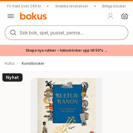
Fri frakt över 249 kr
•
Snabba leveranser
•
Billiga böcker
Sök bok, spel, pussel, penna...
Skapa nya rutiner – hälsoböcker upp till 50% →
Kultur
Konstböcker
Nyhet