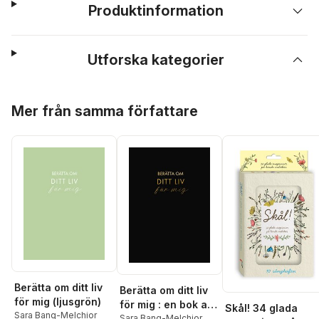
Produktinformation
Utforska kategorier
Hoppa över listan
Mer från samma författare
Berätta om ditt liv
Berätta om ditt liv
för mig (ljusgrön)
för mig : en bok att
Skål! 34 glada
Sara Bang-Melchior
ge bort och få
Sara Bang-Melchior