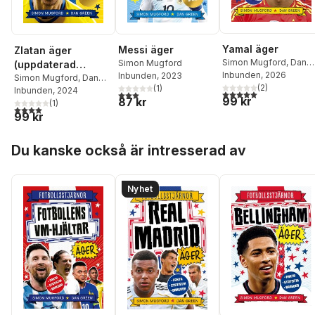
Yamal äger
Messi äger
Zlatan äger
Simon Mugford
,
Dan
Simon Mugford
(uppdaterad
Green
Inbunden
, 2026
Inbunden
, 2023
utgåva)
Simon Mugford
,
Dan
(
2
)
(
1
)
Green
Inbunden
, 2024
5,0
utav 5 stjärnor. Tota
3,0
utav 5 stjärnor. Totalt antal röster:
99 kr
87 kr
(
1
)
4,0
utav 5 stjärnor. Totalt antal röster:
99 kr
Hoppa över listan
Du kanske också är intresserad av
Nyhet