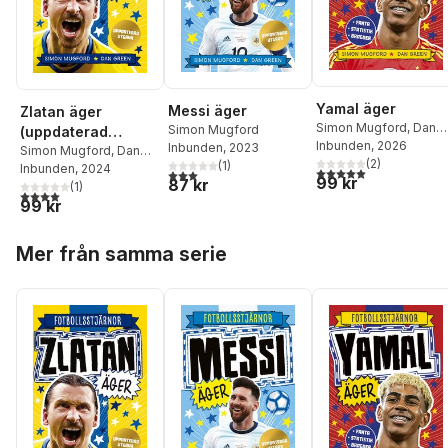
Yamal äger
Messi äger
Zlatan äger
Simon Mugford
,
Dan
Simon Mugford
(uppdaterad
Green
Inbunden
, 2026
Inbunden
, 2023
utgåva)
Simon Mugford
,
Dan
(
2
)
(
1
)
Green
Inbunden
, 2024
5,0
utav 5 stjärnor. Tota
3,0
utav 5 stjärnor. Totalt antal röster:
99 kr
87 kr
(
1
)
4,0
utav 5 stjärnor. Totalt antal röster:
99 kr
Hoppa över listan
Mer från samma serie