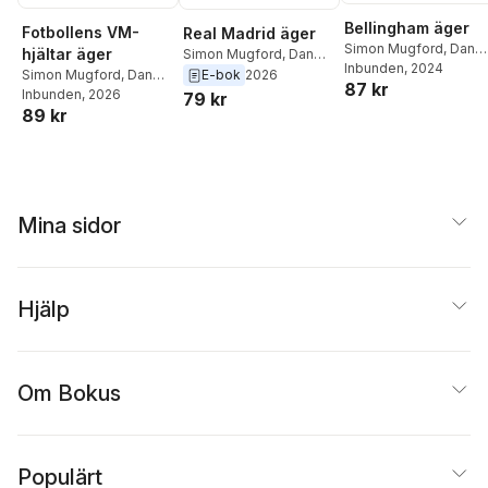
Bellingham äger
Fotbollens VM-
Real Madrid äger
Simon Mugford
,
Dan
hjältar äger
Simon Mugford
,
Dan
Green
Inbunden
, 2024
Green
Simon Mugford
,
Dan
E-bok
2026
87 kr
Green
Inbunden
, 2026
79 kr
89 kr
Mina sidor
Hjälp
Om Bokus
Populärt