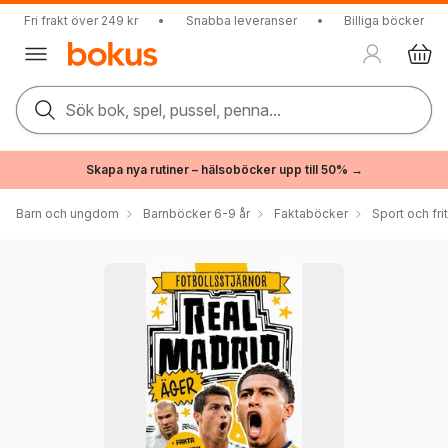
Fri frakt över 249 kr
•
Snabba leveranser
•
Billiga böcker
Sök bok, spel, pussel, penna...
Skapa nya rutiner – hälsoböcker upp till 50% →
Barn och ungdom
Barnböcker 6-9 år
Faktaböcker
Sport och fri