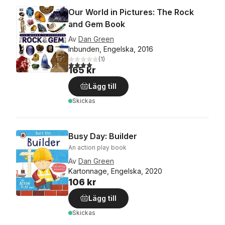
Our World in Pictures: The Rock
and Gem Book
Av
Dan Green
Inbunden, Engelska, 2016
(
1
)
4,0
utav 5 stjärnor. Totalt antal röster:
165 kr
Lägg till
Skickas
Busy Day: Builder
An action play book
Av
Dan Green
Kartonnage, Engelska, 2020
106 kr
Lägg till
Skickas