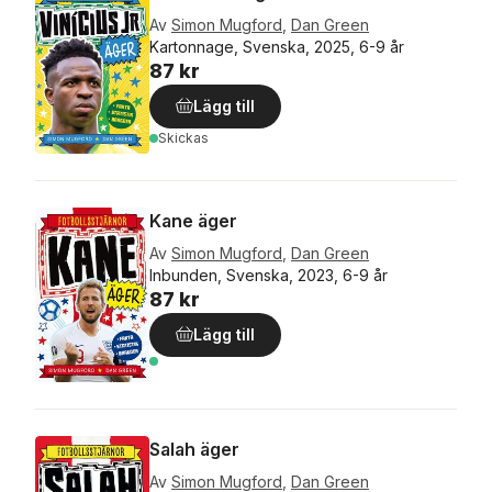
Av
Simon Mugford
,
Dan Green
Kartonnage, Svenska, 2025, 6-9 år
87 kr
Lägg till
Skickas
Kane äger
Av
Simon Mugford
,
Dan Green
Inbunden, Svenska, 2023, 6-9 år
87 kr
Lägg till
Salah äger
Av
Simon Mugford
,
Dan Green