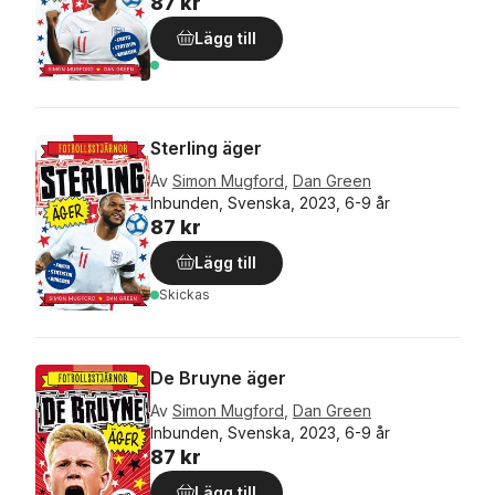
87 kr
Lägg till
Sterling äger
Av
Simon Mugford
,
Dan Green
Inbunden, Svenska, 2023, 6-9 år
87 kr
Lägg till
Skickas
De Bruyne äger
Av
Simon Mugford
,
Dan Green
Inbunden, Svenska, 2023, 6-9 år
87 kr
Lägg till