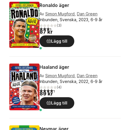
Ronaldo äger
Av
Simon Mugford
,
Dan Green
Inbunden, Svenska, 2023, 6-9 år
(
3
)
3,3
utav 5 stjärnor. Totalt antal röster:
87 kr
Lägg till
Haaland äger
Av
Simon Mugford
,
Dan Green
Inbunden, Svenska, 2022, 6-9 år
(
4
)
4,3
utav 5 stjärnor. Totalt antal röster:
89 kr
Lägg till
Neymar äger