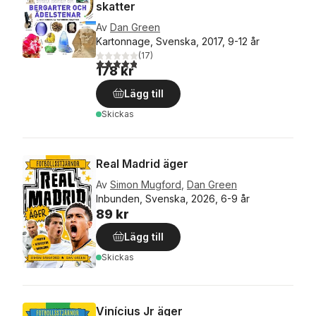
skatter
Av
Dan Green
Kartonnage, Svenska, 2017, 9-12 år
(
17
)
4,8
utav 5 stjärnor. Totalt antal röster:
178 kr
Lägg till
Skickas
Real Madrid äger
Av
Simon Mugford
,
Dan Green
Inbunden, Svenska, 2026, 6-9 år
89 kr
Lägg till
Skickas
Vinícius Jr äger