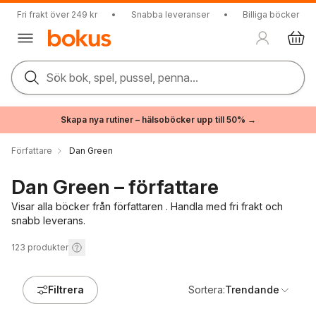
Fri frakt över 249 kr
•
Snabba leveranser
•
Billiga böcker
Sök bok, spel, pussel, penna...
Skapa nya rutiner – hälsoböcker upp till 50% →
Författare
Dan Green
Dan Green – författare
Visar alla böcker från författaren . Handla med fri frakt och
snabb leverans.
123
produkter
Filtrera
Sortera:
Trendande