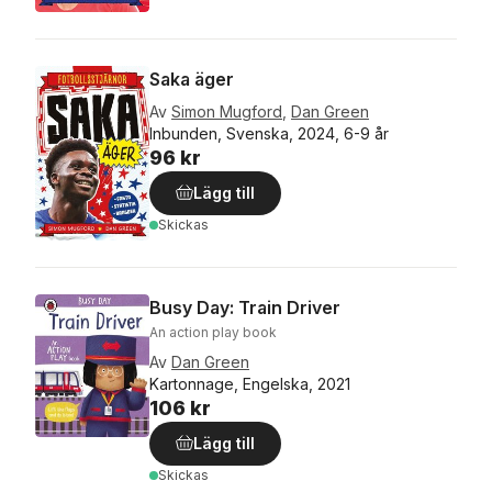
Saka äger
Av
Simon Mugford
,
Dan Green
Inbunden, Svenska, 2024, 6-9 år
96 kr
Lägg till
Skickas
Busy Day: Train Driver
An action play book
Av
Dan Green
Kartonnage, Engelska, 2021
106 kr
Lägg till
Skickas