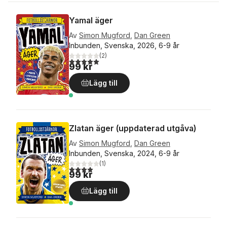
Yamal äger
Av
Simon Mugford
,
Dan Green
Inbunden, Svenska, 2026, 6-9 år
(
2
)
5,0
utav 5 stjärnor. Totalt antal röster:
99 kr
Lägg till
Zlatan äger (uppdaterad utgåva)
Av
Simon Mugford
,
Dan Green
Inbunden, Svenska, 2024, 6-9 år
(
1
)
4,0
utav 5 stjärnor. Totalt antal röster:
99 kr
Lägg till