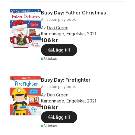
Busy Day: Father Christmas
An action play book
Av
Dan Green
Kartonnage, Engelska, 2021
106 kr
Lägg till
Skickas
Busy Day: Firefighter
An action play book
Av
Dan Green
Kartonnage, Engelska, 2021
106 kr
Lägg till
Skickas