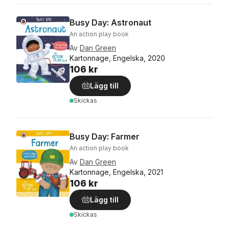
Busy Day: Astronaut
An action play book
Av
Dan Green
Kartonnage, Engelska, 2020
106 kr
Lägg till
Skickas
Busy Day: Farmer
An action play book
Av
Dan Green
Kartonnage, Engelska, 2021
106 kr
Lägg till
Skickas