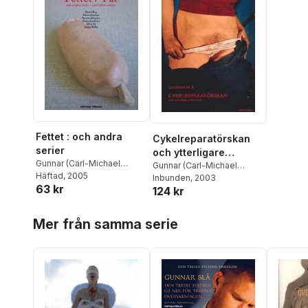
Fettet : och andra
Cykelreparatörskan
serier
och ytterligare
Gunnar (Carl-Michael
historier
Gunnar (Carl-Michael
Edenborg) Blå
Häftad
, 2005
Edenborg) Blå
Inbunden
, 2003
63 kr
124 kr
Hoppa över listan
Mer från samma serie