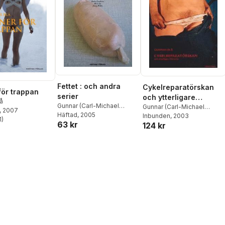
Fettet : och andra
Cykelreparatörskan
för trappan
serier
och ytterligare
å
Gunnar (Carl-Michael
historier
Gunnar (Carl-Michael
, 2007
Edenborg) Blå
Häftad
, 2005
Edenborg) Blå
Inbunden
, 2003
1
)
stjärnor. Totalt antal röster:
63 kr
124 kr