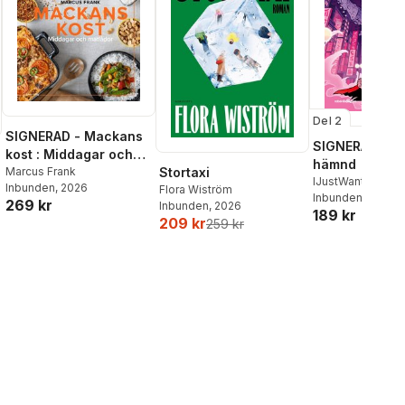
Del 2
SIGNERAD - Mackans
SIGNERAD - K
kost : Middagar och
hämnd
matlådor
Marcus Frank
Stortaxi
IJustWantToBeC
Inbunden
, 2026
Flora Wiström
Adolphson
Inbunden
, 2026
,
Emil
269 kr
Inbunden
, 2026
189 kr
Beer
,
Victor Beer
209 kr
259 kr