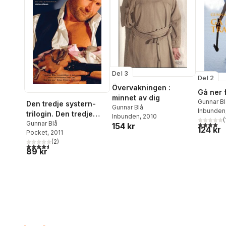
Del 3
Del 2
Övervakningen :
Gå ner 
minnet av dig
Gunnar Bl
Den tredje systern-
Gunnar Blå
Inbunden
trilogin. Den tredje
Inbunden
, 2010
(
4,0
utav 5 
systern; Gå ner för
Gunnar Blå
154 kr
124 kr
Pocket
, 2011
trappan;
(
2
)
Övervakningen
4,5
utav 5 stjärnor. Totalt antal röster:
89 kr