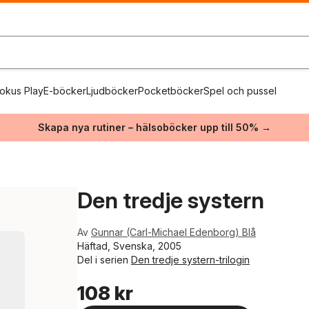
okus Play
E-böcker
Ljudböcker
Pocketböcker
Spel och pussel
Skapa nya rutiner – hälsoböcker upp till 50% →
Den tredje systern
Av
Gunnar (Carl-Michael Edenborg) Blå
Häftad, Svenska, 2005
Del i serien
Den tredje systern-trilogin
108 kr