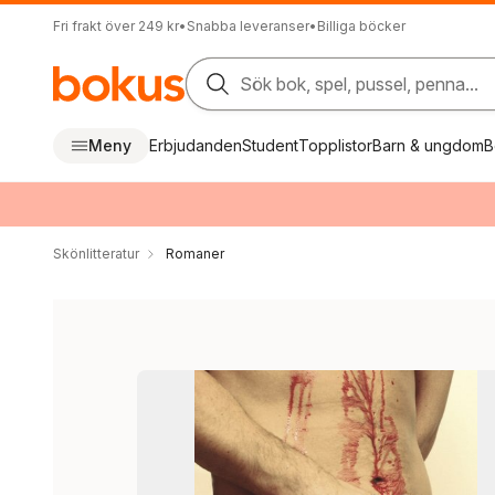
Fri frakt över 249 kr
•
Snabba leveranser
•
Billiga böcker
Sök bok, spel, pussel, penna...
Meny
Erbjudanden
Student
Topplistor
Barn & ungdom
B
Skönlitteratur
Romaner