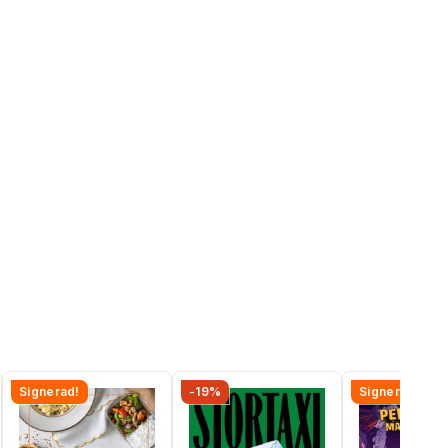
Signerad!
-19%
Signerad!