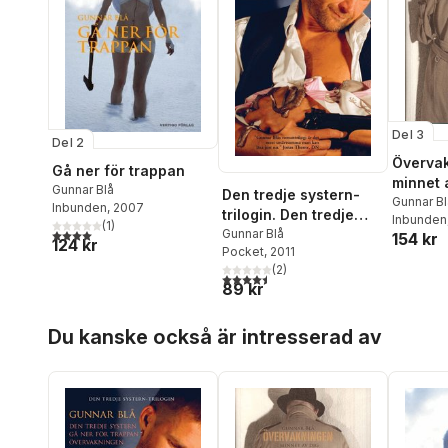
Del 3
Del 2
Övervak
Gå ner för trappan
minnet 
Gunnar Blå
Den tredje systern-
Gunnar Bl
Inbunden
, 2007
trilogin. Den tredje
Inbunden
(
1
)
4,0
utav 5 stjärnor. Totalt antal röster:
systern; Gå ner för
Gunnar Blå
154 kr
124 kr
Pocket
, 2011
trappan;
(
2
)
Övervakningen
4,5
utav 5 stjärnor. Totalt antal röster:
89 kr
Hoppa över listan
Du kanske också är intresserad av