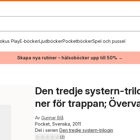
okus Play
E-böcker
Ljudböcker
Pocketböcker
Spel och pussel
Skapa nya rutiner – hälsoböcker upp till 50% →
Den tredje systern-tril
ner för trappan; Över
Av
Gunnar Blå
Pocket, Svenska, 2011
Del i serien
Den tredje systern-trilogin
(
2
)
4,5
utav 5 stjärnor. Totalt antal röster: