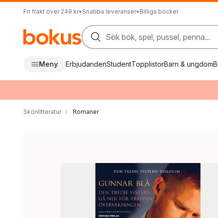
Fri frakt över 249 kr
•
Snabba leveranser
•
Billiga böcker
Sök bok, spel, pussel, penna...
Meny
Erbjudanden
Student
Topplistor
Barn & ungdom
B
Skönlitteratur
Romaner