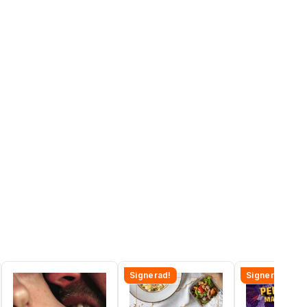
Signerad!
Signerad!