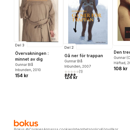
Del 3
Del 2
Den tre
Övervakningen :
Gå ner för trappan
Gunnar (C
minnet av dig
Gunnar Blå
Edenborg
Häftad
, 
Gunnar Blå
Inbunden
, 2007
108 kr
Inbunden
, 2010
(
1
)
4,0
utav 5 stjärnor. Totalt antal röster:
154 kr
124 kr
Bokus
@
Cookies
Anpassa cookies
Integritetspolicy
Köpvillkor