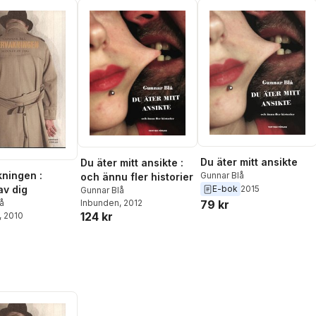
Du äter mitt ansikte
Du äter mitt ansikte :
ningen :
Gunnar Blå
och ännu fler historier
E-bok
2015
av dig
Gunnar Blå
79 kr
å
Inbunden
, 2012
124 kr
, 2010