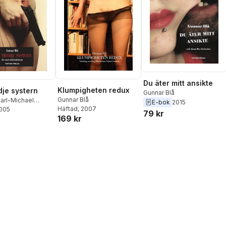
Du äter mitt ansikte
Klumpigheten redux
dje systern
Gunnar Blå
Gunnar Blå
arl-Michael
E-bok
2015
Häftad
, 2007
) Blå
2005
79 kr
169 kr