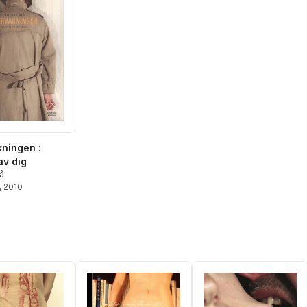
ningen :
av dig
å
, 2010