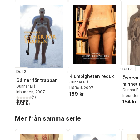
Del 3
Del 2
Klumpigheten redux
Övervak
Gå ner för trappan
Gunnar Blå
minnet 
Gunnar Blå
Häftad
, 2007
Gunnar Bl
Inbunden
, 2007
169 kr
Inbunden
(
1
)
4,0
utav 5 stjärnor. Totalt antal röster:
154 kr
124 kr
Hoppa över listan
Mer från samma serie