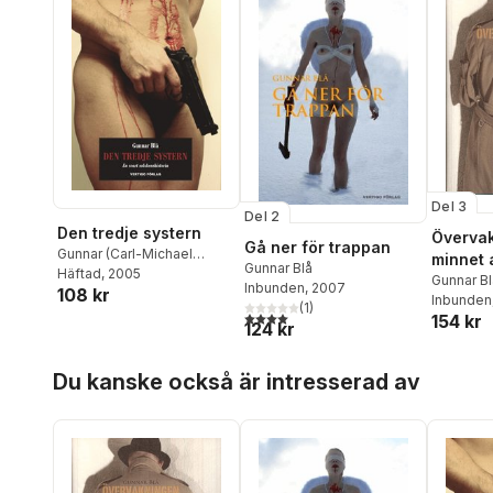
Del 3
Del 2
Den tredje systern
Övervak
Gå ner för trappan
Gunnar (Carl-Michael
minnet 
Gunnar Blå
Edenborg) Blå
Häftad
, 2005
Gunnar Bl
Inbunden
, 2007
108 kr
Inbunden
(
1
)
4,0
utav 5 stjärnor. Totalt antal röster:
154 kr
124 kr
Hoppa över listan
Du kanske också är intresserad av