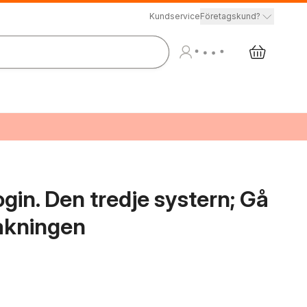
Kundservice
Företagskund?
ogin. Den tredje systern; Gå
vakningen