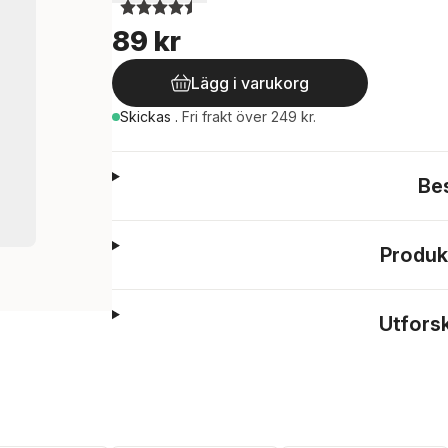
89 kr
Lägg i varukorg
Skickas
.
Fri frakt över 249 kr.
Be
Produk
Utfors