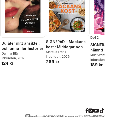
Del 2
SIGNERAD - Mackans
Du äter mitt ansikte :
SIGNERAD - K
kost : Middagar och
och ännu fler historier
hämnd
matlådor
Marcus Frank
Gunnar Blå
IJustWantToBeC
Inbunden
, 2026
Inbunden
, 2012
Adolphson
Inbunden
, 2026
,
Emil
269 kr
124 kr
189 kr
Beer
,
Victor Beer