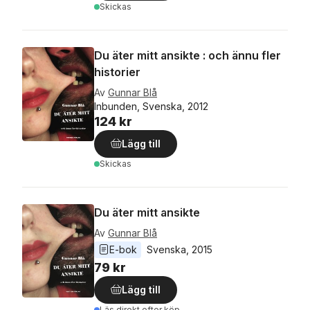
Skickas
Du äter mitt ansikte : och ännu fler
historier
Av
Gunnar Blå
Inbunden, Svenska, 2012
124 kr
Lägg till
Skickas
Du äter mitt ansikte
Av
Gunnar Blå
E-bok
Svenska
, 
2015
79 kr
Lägg till
Läs direkt efter köp