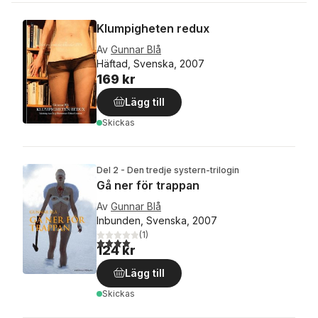
Klumpigheten redux
Av
Gunnar Blå
Häftad, Svenska, 2007
169 kr
Lägg till
Skickas
Del 2 - Den tredje systern-trilogin
Gå ner för trappan
Av
Gunnar Blå
Inbunden, Svenska, 2007
(
1
)
4,0
utav 5 stjärnor. Totalt antal röster:
124 kr
Lägg till
Skickas