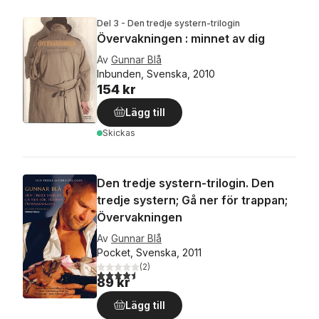
Del 3 - Den tredje systern-trilogin
Övervakningen : minnet av dig
Av
Gunnar Blå
Inbunden, Svenska, 2010
154 kr
Lägg till
Skickas
Den tredje systern-trilogin. Den
tredje systern; Gå ner för trappan;
Övervakningen
Av
Gunnar Blå
Pocket, Svenska, 2011
(
2
)
4,5
utav 5 stjärnor. Totalt antal röster:
89 kr
Lägg till