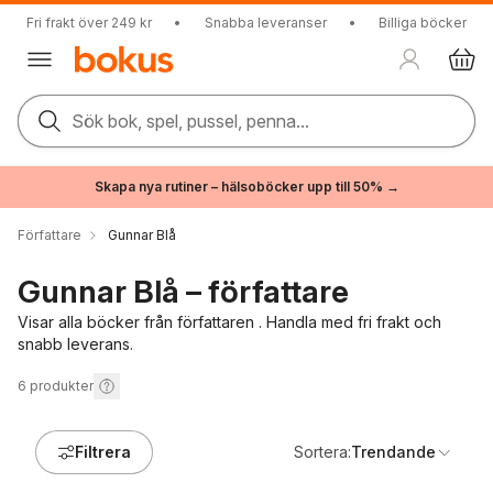
Fri frakt över 249 kr
•
Snabba leveranser
•
Billiga böcker
Sök bok, spel, pussel, penna...
Skapa nya rutiner – hälsoböcker upp till 50% →
Författare
Gunnar Blå
Gunnar Blå – författare
Visar alla böcker från författaren . Handla med fri frakt och
snabb leverans.
6
produkter
Filtrera
Sortera:
Trendande