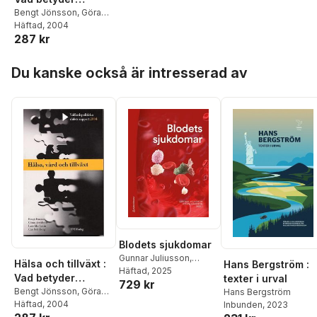
sjukvården?
Bengt Jönsson
,
Göran
Arvidsson
Häftad
, 2004
,
Lars-Åke
287 kr
Levin
,
Clas Rehnberg
Hoppa över listan
Du kanske också är intresserad av
Blodets sjukdomar
Gunnar Juliusson
,
Hälsa och tillväxt :
Hans Bergström :
Gösta Gahrton
Häftad
, 2025
,
Erik
Vad betyder
texter i urval
729 kr
Ahlstrand
,
Alexandros
sjukvården?
Bengt Jönsson
,
Göran
Hans Bergström
Arvanitakis
,
Jan
Arvidsson
Häftad
, 2004
,
Lars-Åke
Inbunden
, 2023
Astermark
,
Ulla
Levin
,
Clas Rehnberg