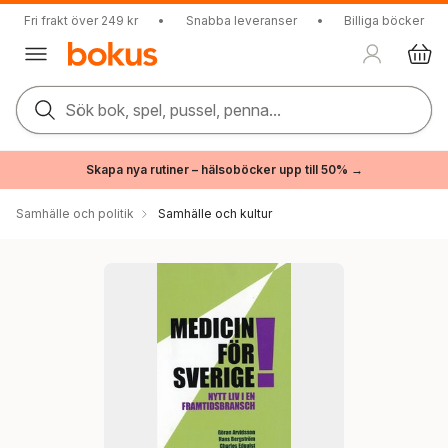
Fri frakt över 249 kr
•
Snabba leveranser
•
Billiga böcker
Sök bok, spel, pussel, penna...
Skapa nya rutiner – hälsoböcker upp till 50% →
Samhälle och politik
Samhälle och kultur