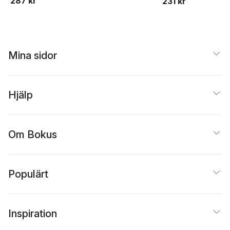
287 kr
231 kr
Axdorph Nygell
,
Annika
Backström
,
Panagiotis
Baliakas
,
Gösta Berlin
,
Rolf Billström
,
David
Bryder
,
Jörg
Cammenga
,
Mats
Mina sidor
Ehinger
,
Johan Elf
,
Gunilla Enblad
,
Thoas
Fioretos
,
Linda
Fogelstrand
,
Helene
Hjälp
Hallböök
,
Kerstin
Hamberg Levedahl
,
Markus Hansson
,
Pauline Harper
,
Eva
Om Bokus
Hellström-Lindberg
,
Jan-Inge Henter
,
Lars
Hjorth
,
Hans Hägglund
,
Martin Höglund
,
Mats
Jerkeman
,
Martin
Populärt
Jädersten
,
Bengt
Jönsson
,
Eva Kimby
,
Sören Lehmann
,
Hannes Lindahl
,
Mattias
Inspiration
Lindberg
,
Per
Ljungman
,
Mattias