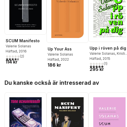
SCUM Manifesto
Valerie Solanas
Upp i röven på dig
Up Your Ass
Häftad
, 2016
Valerie Solanas
,
Kristi
Valerie Solanas
(
2
)
4,5
utav 5 stjärnor. Totalt antal röster:
Carlsson
Häftad
, 2015
Häftad
, 2022
114 kr
(
1
)
186 kr
5,0
utav 5 stjärnor. Tota
295 kr
Hoppa över listan
Du kanske också är intresserad av