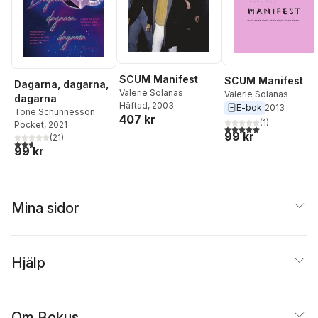
SCUM Manifest
SCUM Manifest
Dagarna, dagarna,
Valerie Solanas
Valerie Solanas
dagarna
Häftad
, 2003
E-bok
2013
Tone Schunnesson
407 kr
(
1
)
Pocket
, 2021
5,0
utav 5 stjärnor. Tota
99 kr
(
21
)
2,7
utav 5 stjärnor. Totalt antal röster:
99 kr
Mina sidor
Hjälp
Om Bokus