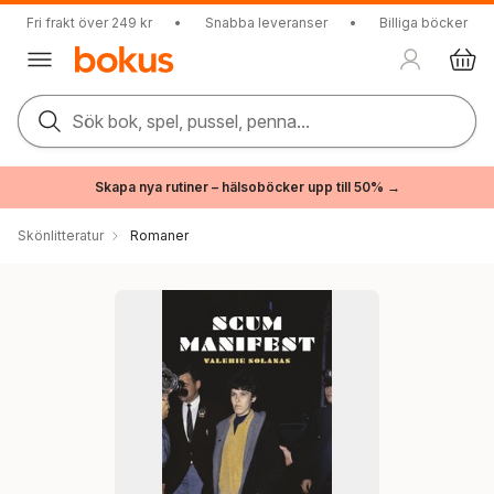
Fri frakt över 249 kr
•
Snabba leveranser
•
Billiga böcker
Sök bok, spel, pussel, penna...
Skapa nya rutiner – hälsoböcker upp till 50% →
Skönlitteratur
Romaner