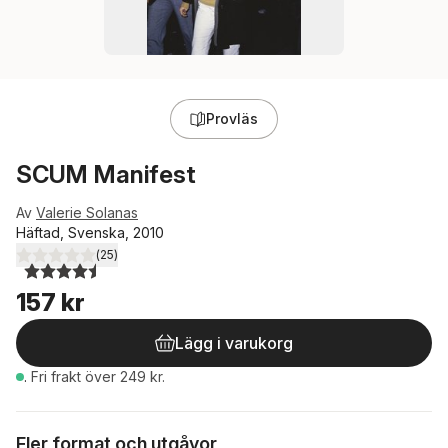
Provläs
SCUM Manifest
Av
Valerie Solanas
Häftad, Svenska, 2010
(
25
)
4,5
utav 5 stjärnor. Totalt antal röster:
157 kr
Lägg i varukorg
.
Fri frakt över 249 kr.
Fler format och utgåvor